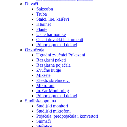
Duvači
Saksofon
Truba
Stalci, lire, kaiševi
Klarinet
Flaute
Usne harmonike
Ostali duvački instrumenti
Pribor, oprema i delovi
Ozvučenja
Ugradni zvučnici Prikazani
Razglasni paketi
Razglasna pojačala
Zvučne kutije
Miksete
Efekti, skretnice…
Mikrofoni
In-Ear Monitoring
Pribor, oprema i delovi
Studijska oprema
Studijski monitori
Studijski mikrofoni
Pojačala, predpojačala i konvertori
Snimači
Slušalice