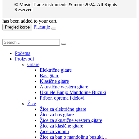
© Music Trade instruments & more 2024. All Rights
Reserved
has been added to your cart.
Plaćanje
Pregled korpe
Početna
Proizvodi
Gitare
Električne gitare
Bas gitare
Klasične gitare
Akustične western gitare
Ukulele Banjo Mandoline Buzuki
Pribor, oprema i delovi
Žice
Žice za električne gitare
Žice za bas gitare
Žice za akustične western gitare
Žice za klasične gitare
Žice za violinu
Žice za banjo mandolinu buzuki…