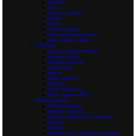
Saksofon
Truba
Stalci, lire, kaiševi
Klarinet
Flaute
Usne harmonike
Ostali duvački instrumenti
Pribor, oprema i delovi
Ozvučenja
Ugradni zvučnici Prikazani
Razglasni paketi
Razglasna pojačala
Zvučne kutije
Miksete
Efekti, skretnice…
Mikrofoni
In-Ear Monitoring
Pribor, oprema i delovi
Studijska oprema
Studijski monitori
Studijski mikrofoni
Pojačala, predpojačala i konvertori
Snimači
Slušalice
Muzičke kartice, interfaces i software