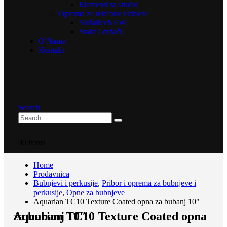
Elementi za studio
Oprema za telefone i tablete
Slušalice
NEW
Stalci i držači
O Nama
Kontakt
Search
0
0 items
Home
Prodavnica
Bubnjevi i perkusije
,
Pribor i oprema za bubnjeve i
perkusije
,
Opne za bubnjeve
Aquarian TC10 Texture Coated opna za bubanj 10″
Aquarian TC10 Texture Coated opna za bubanj 10″