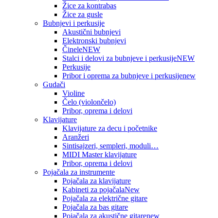
Žice za kontrabas
Žice za gusle
Bubnjevi i perkusije
Akustični bubnjevi
Elektronski bubnjevi
Činele
NEW
Stalci i delovi za bubnjeve i perkusije
NEW
Perkusije
Pribor i oprema za bubnjeve i perkusije
new
Gudači
Violine
Čelo (violončelo)
Pribor, oprema i delovi
Klavijature
Klavijature za decu i početnike
Aranžeri
Sintisajzeri, sempleri, moduli…
MIDI Master klavijature
Pribor, oprema i delovi
Pojačala za instrumente
Pojačala za klavijature
Kabineti za pojačala
New
Pojačala za električne gitare
Pojačala za bas gitare
Pojačala za akustične gitare
new