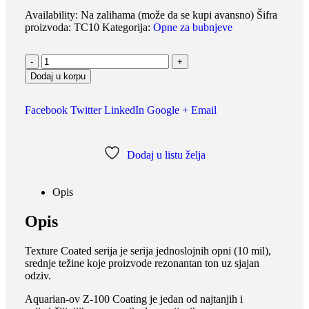
Availability:
Na zalihama (može da se kupi avansno)
Šifra
proizvoda:
TC10
Kategorija:
Opne za bubnjeve
-
+
Dodaj u korpu
Facebook
Twitter
LinkedIn
Google +
Email
Dodaj u listu želja
Opis
Opis
Texture Coated serija je serija jednoslojnih opni (10 mil),
srednje težine koje proizvode rezonantan ton uz sjajan
odziv.
Aquarian-ov Z-100 Coating je jedan od najtanjih i