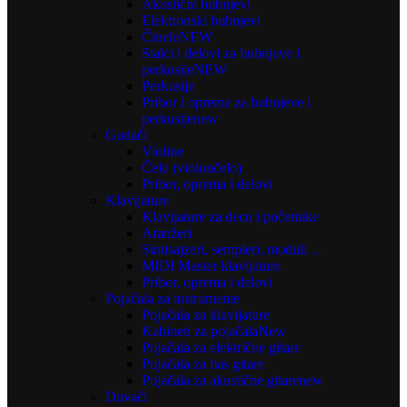
Akustični bubnjevi
Elektronski bubnjevi
Činele
NEW
Stalci i delovi za bubnjeve i
perkusije
NEW
Perkusije
Pribor i oprema za bubnjeve i
perkusije
new
Gudači
Violine
Čelo (violončelo)
Pribor, oprema i delovi
Klavijature
Klavijature za decu i početnike
Aranžeri
Sintisajzeri, sempleri, moduli…
MIDI Master klavijature
Pribor, oprema i delovi
Pojačala za instrumente
Pojačala za klavijature
Kabineti za pojačala
New
Pojačala za električne gitare
Pojačala za bas gitare
Pojačala za akustične gitare
new
Duvači