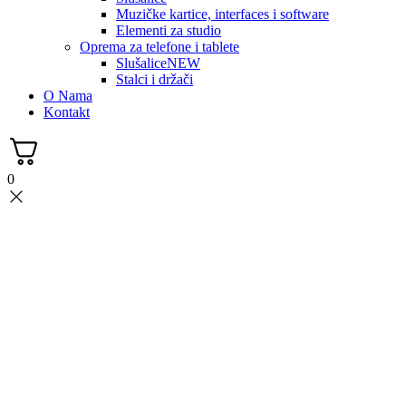
Muzičke kartice, interfaces i software
Elementi za studio
Oprema za telefone i tablete
Slušalice
NEW
Stalci i držači
O Nama
Kontakt
0