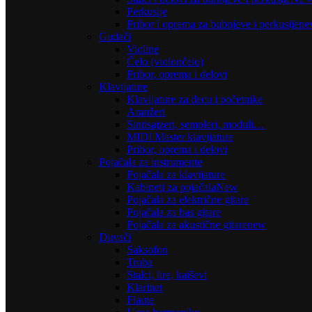
Perkusije
Pribor i oprema za bubnjeve i perkusije
ne
Gudači
Violine
Čelo (violončelo)
Pribor, oprema i delovi
Klavijature
Klavijature za decu i početnike
Aranžeri
Sintisajzeri, sempleri, moduli…
MIDI Master klavijature
Pribor, oprema i delovi
Pojačala za instrumente
Pojačala za klavijature
Kabineti za pojačala
New
Pojačala za električne gitare
Pojačala za bas gitare
Pojačala za akustične gitare
new
Duvači
Saksofon
Truba
Stalci, lire, kaiševi
Klarinet
Flaute