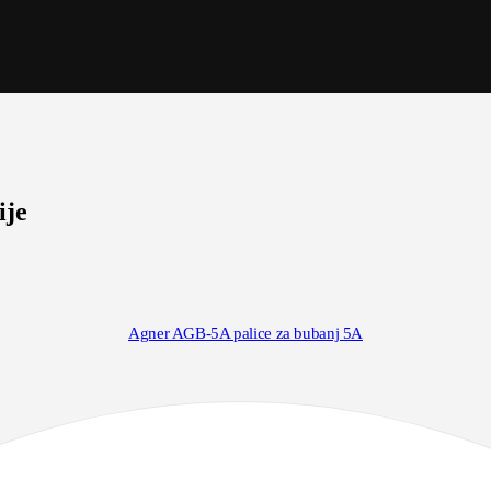
ije
Agner AGB-5A palice za bubanj 5A