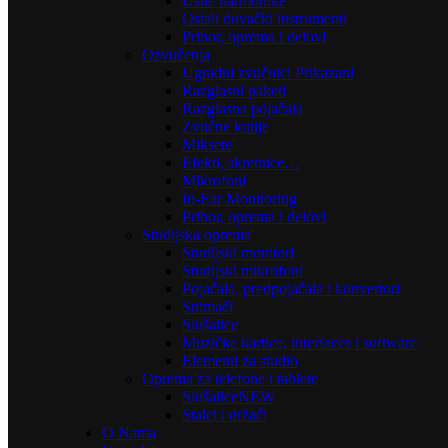
Usne harmonike
Ostali duvački instrumenti
Pribor, oprema i delovi
Ozvučenja
Ugradni zvučnici Prikazani
Razglasni paketi
Razglasna pojačala
Zvučne kutije
Miksete
Efekti, skretnice…
Mikrofoni
In-Ear Monitoring
Pribor, oprema i delovi
Studijska oprema
Studijski monitori
Studijski mikrofoni
Pojačala, predpojačala i konvertori
Snimači
Slušalice
Muzičke kartice, interfaces i software
Elementi za studio
Oprema za telefone i tablete
Slušalice
NEW
Stalci i držači
O Nama