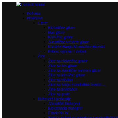
Početna
Proizvodi
Gitare
Električne gitare
Bas gitare
Klasične gitare
Akustične western gitare
Ukulele Banjo Mandoline Buzuki
Pribor, oprema i delovi
Žice
Žice za električne gitare
Žice za bas gitare
Žice za akustične western gitare
Žice za klasične gitare
Žice za violinu
Žice za banjo mandolinu buzuki…
Žice za kontrabas
Žice za gusle
Bubnjevi i perkusije
Akustični bubnjevi
Elektronski bubnjevi
Činele
NEW
Stalci i delovi za bubnjeve i perkusije
NE