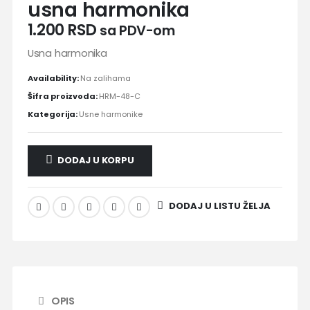
usna harmonika
1.200
RSD
sa PDV-om
Usna harmonika
Availability:
Na zalihama
Šifra proizvoda:
HRM-48-C
Kategorija:
Usne harmonike
DODAJ U KORPU
DODAJ U LISTU ŽELJA
OPIS