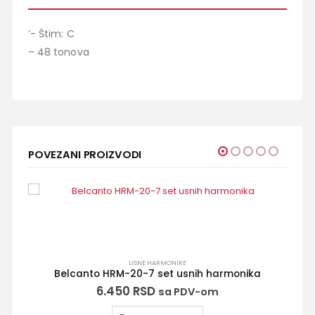
‘- Štim: C
– 48 tonova
POVEZANI PROIZVODI
USNE HARMONIKE
Belcanto HRM-20-7 set usnih harmonika
6.450
RSD
sa PDV-om