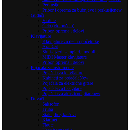
Perkusije
Pribor i oprema za bubnjeve i perkusije
new
Gudači
Violine
Čelo (violončelo)
Pribor, oprema i delovi
Klavijature
Klavijature za decu i početnike
Aranžeri
Sintisajzeri, sempleri, moduli…
MIDI Master klavijature
Pribor, oprema i delovi
Pojačala za instrumente
Pojačala za klavijature
Kabineti za pojačala
New
Pojačala za električne gitare
Pojačala za bas gitare
Pojačala za akustične gitare
new
Duvači
Saksofon
Truba
Stalci, lire, kaiševi
Klarinet
Flaute