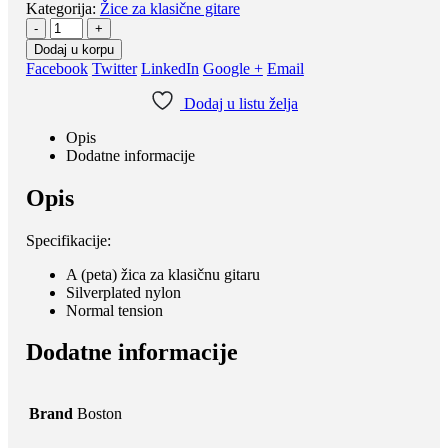
Kategorija:
Žice za klasične gitare
-
+
Dodaj u korpu
Facebook
Twitter
LinkedIn
Google +
Email
Dodaj u listu želja
Opis
Dodatne informacije
Opis
Specifikacije:
A (peta) žica za klasičnu gitaru
Silverplated nylon
Normal tension
Dodatne informacije
Brand
Boston