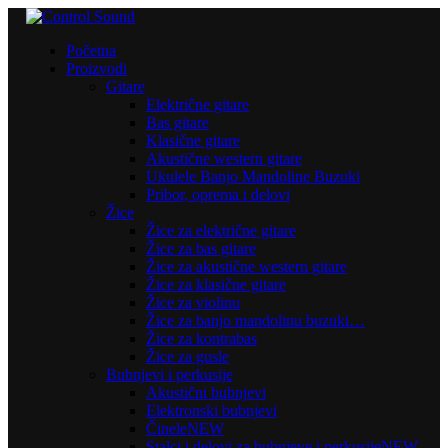
Početna
Proizvodi
Gitare
Električne gitare
Bas gitare
Klasične gitare
Akustične western gitare
Ukulele Banjo Mandoline Buzuki
Pribor, oprema i delovi
Žice
Žice za električne gitare
Žice za bas gitare
Žice za akustične western gitare
Žice za klasične gitare
Žice za violinu
Žice za banjo mandolinu buzuki…
Žice za kontrabas
Žice za gusle
Bubnjevi i perkusije
Akustični bubnjevi
Elektronski bubnjevi
Činele
NEW
Stalci i delovi za bubnjeve i perkusije
NEW