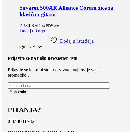
Savarez 500AR Alliance Corum žice za
klasičnu gitaru
2.380
RSD
sa PDV-om
Dodaj u korpu
Dodaj u listu želja
Quick View
Prijavite se na našu newsletter listu
Prijavite se kako bi ste prvi saznali najnovije vesti,
promocije…
PITANJA?
011/ 4084 932