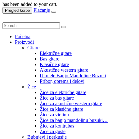
has been added to your cart.
Plaćanje
Pregled korpe
Početna
Proizvodi
Gitare
Električne gitare
Bas gitare
Klasične gitare
Akustične western gitare
Ukulele Banjo Mandoline Buzuki
Pribor, oprema i delovi
Žice
Žice za električne gitare
Žice za bas gitare
Žice za akustične western gitare
Žice za klasične gitare
Žice za violinu
Žice za banjo mandolinu buzuki…
Žice za kontrabas
Žice za gusle
Bubnjevi i perkusije