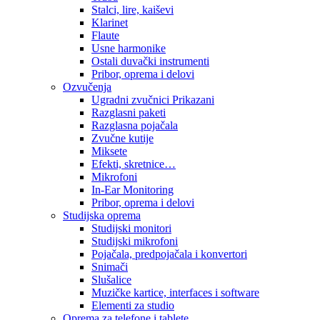
Stalci, lire, kaiševi
Klarinet
Flaute
Usne harmonike
Ostali duvački instrumenti
Pribor, oprema i delovi
Ozvučenja
Ugradni zvučnici Prikazani
Razglasni paketi
Razglasna pojačala
Zvučne kutije
Miksete
Efekti, skretnice…
Mikrofoni
In-Ear Monitoring
Pribor, oprema i delovi
Studijska oprema
Studijski monitori
Studijski mikrofoni
Pojačala, predpojačala i konvertori
Snimači
Slušalice
Muzičke kartice, interfaces i software
Elementi za studio
Oprema za telefone i tablete