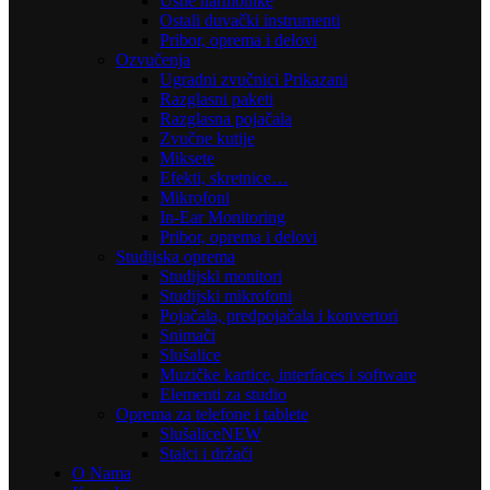
Usne harmonike
Ostali duvački instrumenti
Pribor, oprema i delovi
Ozvučenja
Ugradni zvučnici Prikazani
Razglasni paketi
Razglasna pojačala
Zvučne kutije
Miksete
Efekti, skretnice…
Mikrofoni
In-Ear Monitoring
Pribor, oprema i delovi
Studijska oprema
Studijski monitori
Studijski mikrofoni
Pojačala, predpojačala i konvertori
Snimači
Slušalice
Muzičke kartice, interfaces i software
Elementi za studio
Oprema za telefone i tablete
Slušalice
NEW
Stalci i držači
O Nama