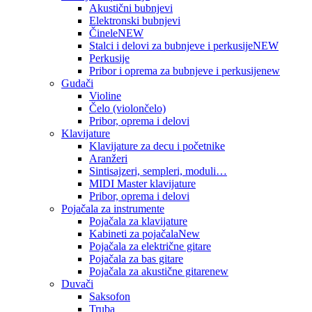
Akustični bubnjevi
Elektronski bubnjevi
Činele
NEW
Stalci i delovi za bubnjeve i perkusije
NEW
Perkusije
Pribor i oprema za bubnjeve i perkusije
new
Gudači
Violine
Čelo (violončelo)
Pribor, oprema i delovi
Klavijature
Klavijature za decu i početnike
Aranžeri
Sintisajzeri, sempleri, moduli…
MIDI Master klavijature
Pribor, oprema i delovi
Pojačala za instrumente
Pojačala za klavijature
Kabineti za pojačala
New
Pojačala za električne gitare
Pojačala za bas gitare
Pojačala za akustične gitare
new
Duvači
Saksofon
Truba