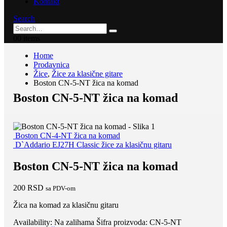
Kontakt
Search
0
0 items
Home
Prodavnica
Žice
,
Žice za klasične gitare
Boston CN-5-NT žica na komad
Boston CN-5-NT žica na komad
Boston CN-4-NT žica na komad
D`Addario EJ27H Classic žice za klasičnu gitaru
Boston CN-5-NT žica na komad
200
RSD
sa PDV-om
Žica na komad za klasičnu gitaru
Availability:
Na zalihama
Šifra proizvoda:
CN-5-NT