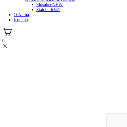
Slušalice
NEW
Stalci i držači
O Nama
Kontakt
0