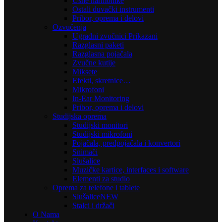
Usne harmonike
Ostali duvački instrumenti
Pribor, oprema i delovi
Ozvučenja
Ugradni zvučnici Prikazani
Razglasni paketi
Razglasna pojačala
Zvučne kutije
Miksete
Efekti, skretnice…
Mikrofoni
In-Ear Monitoring
Pribor, oprema i delovi
Studijska oprema
Studijski monitori
Studijski mikrofoni
Pojačala, predpojačala i konvertori
Snimači
Slušalice
Muzičke kartice, interfaces i software
Elementi za studio
Oprema za telefone i tablete
Slušalice
NEW
Stalci i držači
O Nama