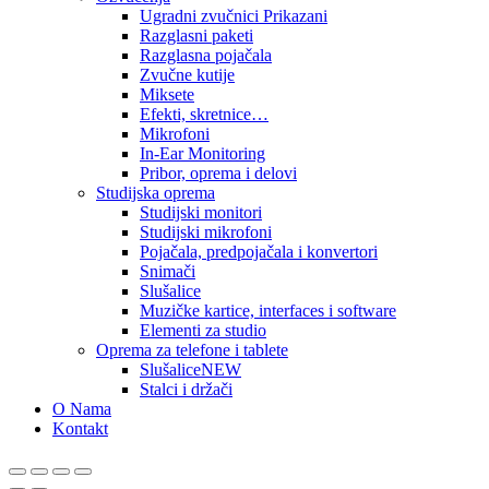
Ugradni zvučnici Prikazani
Razglasni paketi
Razglasna pojačala
Zvučne kutije
Miksete
Efekti, skretnice…
Mikrofoni
In-Ear Monitoring
Pribor, oprema i delovi
Studijska oprema
Studijski monitori
Studijski mikrofoni
Pojačala, predpojačala i konvertori
Snimači
Slušalice
Muzičke kartice, interfaces i software
Elementi za studio
Oprema za telefone i tablete
Slušalice
NEW
Stalci i držači
O Nama
Kontakt