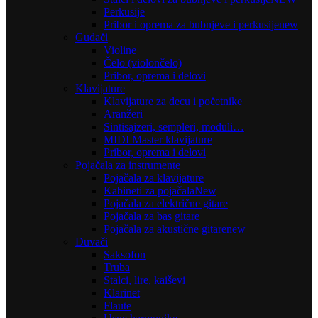
Perkusije
Pribor i oprema za bubnjeve i perkusije
new
Gudači
Violine
Čelo (violončelo)
Pribor, oprema i delovi
Klavijature
Klavijature za decu i početnike
Aranžeri
Sintisajzeri, sempleri, moduli…
MIDI Master klavijature
Pribor, oprema i delovi
Pojačala za instrumente
Pojačala za klavijature
Kabineti za pojačala
New
Pojačala za električne gitare
Pojačala za bas gitare
Pojačala za akustične gitare
new
Duvači
Saksofon
Truba
Stalci, lire, kaiševi
Klarinet
Flaute