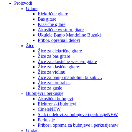
Proizvodi
Gitare
Električne gitare
Bas gitare
Klasične gitare
Akustične western gitare
Ukulele Banjo Mandoline Buzuki
Pribor, oprema i delovi
Žice
Žice za električne gitare
Žice za bas gitare
Žice za akustične western gitare
Žice za klasične gitare
Žice za violinu
Žice za banjo mandolinu buzuki…
Žice za kontrabas
Žice za gusle
Bubnjevi i perkusije
Akustični bubnjevi
Elektronski bubnjevi
Činele
NEW
Stalci i delovi za bubnjeve i perkusije
NEW
Perkusije
Pribor i oprema za bubnjeve i perkusije
new
Gudači