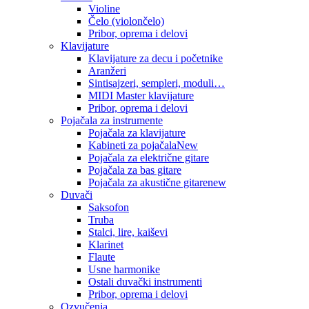
Violine
Čelo (violončelo)
Pribor, oprema i delovi
Klavijature
Klavijature za decu i početnike
Aranžeri
Sintisajzeri, sempleri, moduli…
MIDI Master klavijature
Pribor, oprema i delovi
Pojačala za instrumente
Pojačala za klavijature
Kabineti za pojačala
New
Pojačala za električne gitare
Pojačala za bas gitare
Pojačala za akustične gitare
new
Duvači
Saksofon
Truba
Stalci, lire, kaiševi
Klarinet
Flaute
Usne harmonike
Ostali duvački instrumenti
Pribor, oprema i delovi
Ozvučenja