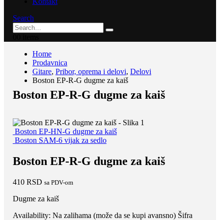
Kontakt
Search
0
0 items
Home
Prodavnica
Gitare
,
Pribor, oprema i delovi
,
Delovi
Boston EP-R-G dugme za kaiš
Boston EP-R-G dugme za kaiš
Boston EP-HN-G dugme za kaiš
Boston SAM-6 vijak za sedlo
Boston EP-R-G dugme za kaiš
410
RSD
sa PDV-om
Dugme za kaiš
Availability:
Na zalihama (može da se kupi avansno)
Šifra