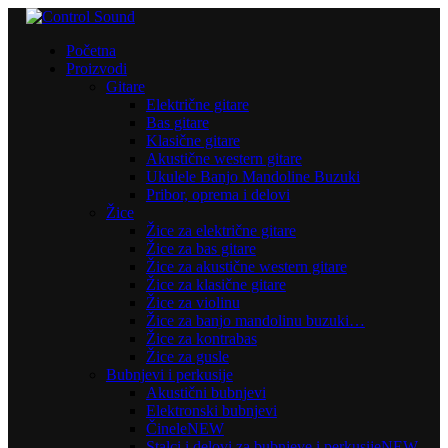
Početna
Proizvodi
Gitare
Električne gitare
Bas gitare
Klasične gitare
Akustične western gitare
Ukulele Banjo Mandoline Buzuki
Pribor, oprema i delovi
Žice
Žice za električne gitare
Žice za bas gitare
Žice za akustične western gitare
Žice za klasične gitare
Žice za violinu
Žice za banjo mandolinu buzuki…
Žice za kontrabas
Žice za gusle
Bubnjevi i perkusije
Akustični bubnjevi
Elektronski bubnjevi
Činele
NEW
Stalci i delovi za bubnjeve i perkusije
NEW