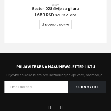
DELOVI
Boston 028 čivije za gitaru
1.650
RSD
sa PDV-om
N
DODAJ U KORPU
PRIJAVITE SE NA NAŠU NEWSLETTER LISTU
Gewa 547.169 
Prijavite se kako bi ste prvi saznali najnovije vesti, promocije…
35