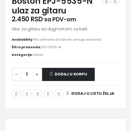
Boston EPJ-5535-N
ulaz za gitaru
2.450
RSD
sa PDV-om
Ulaz za gitaru sa dugmetom za kaiš
Availability:
Na zalihama (može da se kupi avansno)
Šifra proizvoda:
EPJ-5535-N
Kategorija:
Delovi
DODAJ U KORPU
DODAJ U LISTU ŽELJA