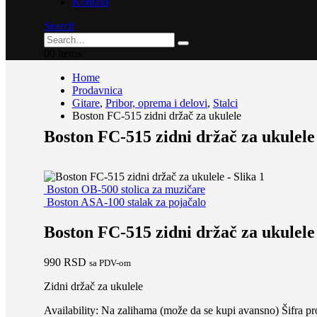
Kontakt
Search
0
0 items
Home
Prodavnica
Gitare
,
Pribor, oprema i delovi
,
Stalci
Boston FC-515 zidni držač za ukulele
Boston FC-515 zidni držač za ukulele
Boston OB-500 stolica za muzičare
Boston ASA-100 stalak za pojačalo
Boston FC-515 zidni držač za ukulele
990
RSD
sa PDV-om
Zidni držač za ukulele
Availability:
Na zalihama (može da se kupi avansno)
Šifra p