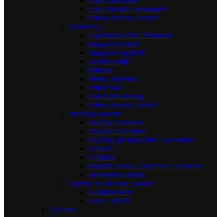
Usne harmonike
Ostali duvački instrumenti
Pribor, oprema i delovi
Ozvučenja
Ugradni zvučnici Prikazani
Razglasni paketi
Razglasna pojačala
Zvučne kutije
Miksete
Efekti, skretnice…
Mikrofoni
In-Ear Monitoring
Pribor, oprema i delovi
Studijska oprema
Studijski monitori
Studijski mikrofoni
Pojačala, predpojačala i konvertori
Snimači
Slušalice
Muzičke kartice, interfaces i software
Elementi za studio
Oprema za telefone i tablete
Slušalice
NEW
Stalci i držači
O Nama