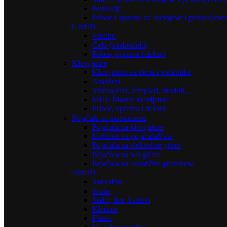
Perkusije
Pribor i oprema za bubnjeve i perkusije
ne
Gudači
Violine
Čelo (violončelo)
Pribor, oprema i delovi
Klavijature
Klavijature za decu i početnike
Aranžeri
Sintisajzeri, sempleri, moduli…
MIDI Master klavijature
Pribor, oprema i delovi
Pojačala za instrumente
Pojačala za klavijature
Kabineti za pojačala
New
Pojačala za električne gitare
Pojačala za bas gitare
Pojačala za akustične gitare
new
Duvači
Saksofon
Truba
Stalci, lire, kaiševi
Klarinet
Flaute