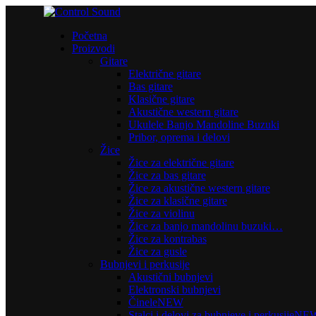
Početna
Proizvodi
Gitare
Električne gitare
Bas gitare
Klasične gitare
Akustične western gitare
Ukulele Banjo Mandoline Buzuki
Pribor, oprema i delovi
Žice
Žice za električne gitare
Žice za bas gitare
Žice za akustične western gitare
Žice za klasične gitare
Žice za violinu
Žice za banjo mandolinu buzuki…
Žice za kontrabas
Žice za gusle
Bubnjevi i perkusije
Akustični bubnjevi
Elektronski bubnjevi
Činele
NEW
Stalci i delovi za bubnjeve i perkusije
NE