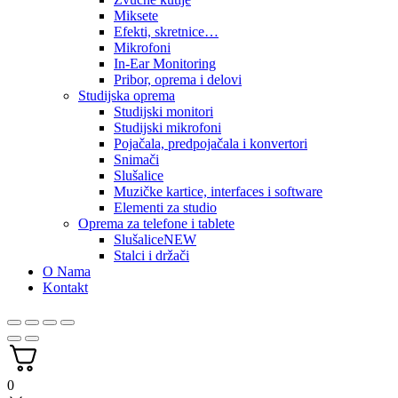
Miksete
Efekti, skretnice…
Mikrofoni
In-Ear Monitoring
Pribor, oprema i delovi
Studijska oprema
Studijski monitori
Studijski mikrofoni
Pojačala, predpojačala i konvertori
Snimači
Slušalice
Muzičke kartice, interfaces i software
Elementi za studio
Oprema za telefone i tablete
Slušalice
NEW
Stalci i držači
O Nama
Kontakt
0