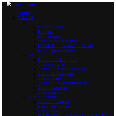
Početna
Proizvodi
Gitare
Električne gitare
Bas gitare
Klasične gitare
Akustične western gitare
Ukulele Banjo Mandoline Buzuki
Pribor, oprema i delovi
Žice
Žice za električne gitare
Žice za bas gitare
Žice za akustične western gitare
Žice za klasične gitare
Žice za violinu
Žice za banjo mandolinu buzuki…
Žice za kontrabas
Žice za gusle
Bubnjevi i perkusije
Akustični bubnjevi
Elektronski bubnjevi
Činele
NEW
Stalci i delovi za bubnjeve i perkusije
NEW