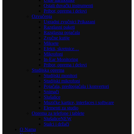
Usne harmonike
Ostali duvački instrumenti
Pribor, oprema i delovi
Ozvučenja
Ugradni zvučnici Prikazani
Razglasni paketi
Razglasna pojačala
Zvučne kutije
Miksete
Efekti, skretnice…
Mikrofoni
In-Ear Monitoring
Pribor, oprema i delovi
Studijska oprema
Studijski monitori
Studijski mikrofoni
Pojačala, predpojačala i konvertori
Snimači
Slušalice
Muzičke kartice, interfaces i software
Elementi za studio
Oprema za telefone i tablete
Slušalice
NEW
Stalci i držači
O Nama