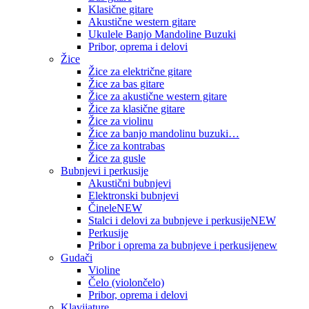
Klasične gitare
Akustične western gitare
Ukulele Banjo Mandoline Buzuki
Pribor, oprema i delovi
Žice
Žice za električne gitare
Žice za bas gitare
Žice za akustične western gitare
Žice za klasične gitare
Žice za violinu
Žice za banjo mandolinu buzuki…
Žice za kontrabas
Žice za gusle
Bubnjevi i perkusije
Akustični bubnjevi
Elektronski bubnjevi
Činele
NEW
Stalci i delovi za bubnjeve i perkusije
NEW
Perkusije
Pribor i oprema za bubnjeve i perkusije
new
Gudači
Violine
Čelo (violončelo)
Pribor, oprema i delovi
Klavijature