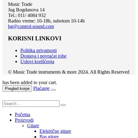
Music Trade
Jug Bogdanova 14
Tel.: 011/ 4084 932
Radno vreme: 10-18h, subotom 10-14h
bg@control-sound.com
KORISNI LINKOVI
Politika privatnosti
Dostava i povraćaj robe
Uslovi korišćenja
© Music Trade instruments & more 2024. All Rights Reserved
has been added to your cart.
Plaćanje
Pregled korpe
Početna
Proizvodi
Gitare
Električne gitare
Bas gitare