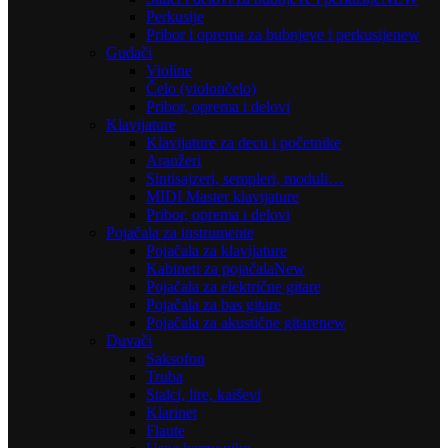
Perkusije
Pribor i oprema za bubnjeve i perkusije
new
Gudači
Violine
Čelo (violončelo)
Pribor, oprema i delovi
Klavijature
Klavijature za decu i početnike
Aranžeri
Sintisajzeri, sempleri, moduli…
MIDI Master klavijature
Pribor, oprema i delovi
Pojačala za instrumente
Pojačala za klavijature
Kabineti za pojačala
New
Pojačala za električne gitare
Pojačala za bas gitare
Pojačala za akustične gitare
new
Duvači
Saksofon
Truba
Stalci, lire, kaiševi
Klarinet
Flaute