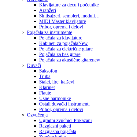
Klavijature za decu i početnike
Aranžeri
Sintisajzeri, sempleri, moduli…
MIDI Master klavijature
Pribor, oprema i delovi
Pojačala za instrumente
Pojačala za klavijature
Kabineti za pojačala
New
Pojačala za električne gitare
Pojačala za bas gitare
Pojačala za akustične gitare
new
Duvači
Saksofon
Truba
Stalci, lire, kaiševi
Klarinet
Flaute
Usne harmonike
Ostali duvački instrumenti
Pribor, oprema i delovi
Ozvučenja
Ugradni zvučnici Prikazani
Razglasni paketi
Razglasna pojačala
Zvučne kutije