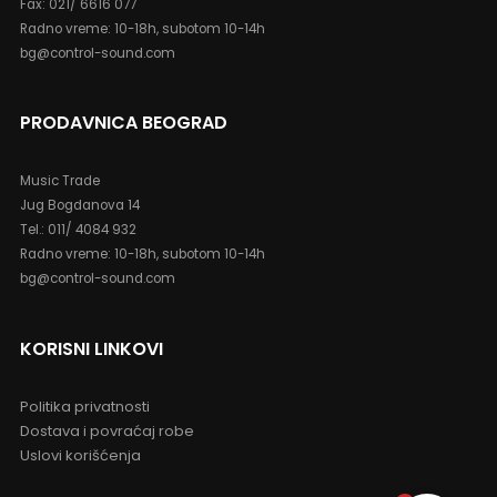
PITANJA?
011/ 4084 932
PRODAVNICA NOVI SAD
Music Trade
Šafarikova 20
Tel.: 021/ 6616 077
Fax: 021/ 6616 077
Radno vreme: 10-18h, subotom 10-14h
bg@control-sound.com
PRODAVNICA BEOGRAD
Music Trade
Jug Bogdanova 14