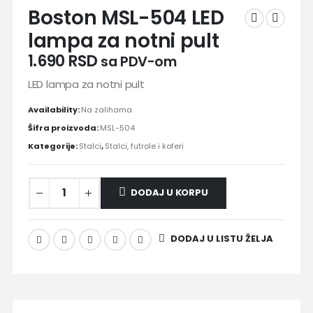
Boston MSL-504 LED
lampa za notni pult
1.690
RSD
sa PDV-om
LED lampa za notni pult
Availability:
Na zalihama
Šifra proizvoda:
MSL-504
Kategorije:
Stalci
,
Stalci, futrole i koferi
DODAJ U KORPU
DODAJ U LISTU ŽELJA