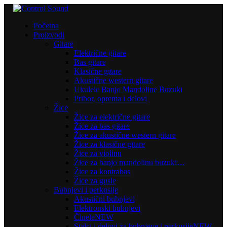
Početna
Proizvodi
Gitare
Električne gitare
Bas gitare
Klasične gitare
Akustične western gitare
Ukulele Banjo Mandoline Buzuki
Pribor, oprema i delovi
Žice
Žice za električne gitare
Žice za bas gitare
Žice za akustične western gitare
Žice za klasične gitare
Žice za violinu
Žice za banjo mandolinu buzuki…
Žice za kontrabas
Žice za gusle
Bubnjevi i perkusije
Akustični bubnjevi
Elektronski bubnjevi
Činele
NEW
Stalci i delovi za bubnjeve i perkusije
NEW