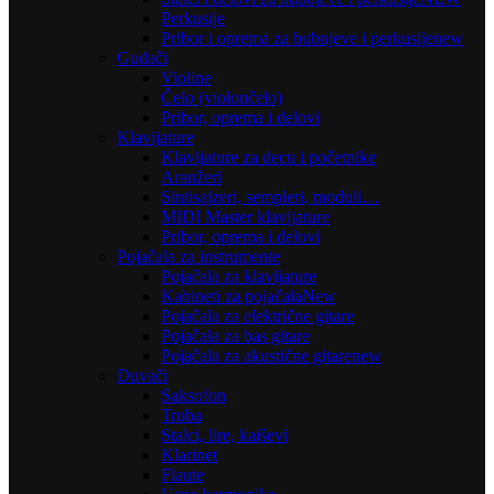
Perkusije
Pribor i oprema za bubnjeve i perkusije
new
Gudači
Violine
Čelo (violončelo)
Pribor, oprema i delovi
Klavijature
Klavijature za decu i početnike
Aranžeri
Sintisajzeri, sempleri, moduli…
MIDI Master klavijature
Pribor, oprema i delovi
Pojačala za instrumente
Pojačala za klavijature
Kabineti za pojačala
New
Pojačala za električne gitare
Pojačala za bas gitare
Pojačala za akustične gitare
new
Duvači
Saksofon
Truba
Stalci, lire, kaiševi
Klarinet
Flaute