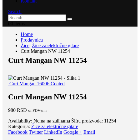
Kontakt
Search
0
0 items
Home
Prodavnica
Žice
,
Žice za električne gitare
Curt Mangan NW 11254
Curt Mangan NW 11254
Curt Mangan 16006 Coated
Curt Mangan NW 11254
980
RSD
sa PDV-om
Availability:
Nema na zalihama
Šifra proizvoda:
11254
Kategorija:
Žice za električne gitare
Facebook
Twitter
LinkedIn
Google +
Email