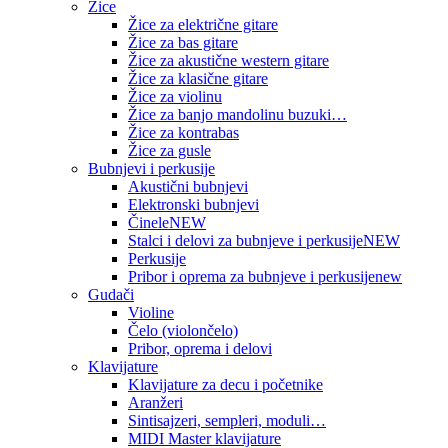
Žice
Žice za električne gitare
Žice za bas gitare
Žice za akustične western gitare
Žice za klasične gitare
Žice za violinu
Žice za banjo mandolinu buzuki…
Žice za kontrabas
Žice za gusle
Bubnjevi i perkusije
Akustični bubnjevi
Elektronski bubnjevi
Činele
NEW
Stalci i delovi za bubnjeve i perkusije
NEW
Perkusije
Pribor i oprema za bubnjeve i perkusije
new
Gudači
Violine
Čelo (violončelo)
Pribor, oprema i delovi
Klavijature
Klavijature za decu i početnike
Aranžeri
Sintisajzeri, sempleri, moduli…
MIDI Master klavijature