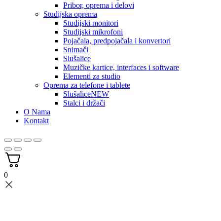
Pribor, oprema i delovi
Studijska oprema
Studijski monitori
Studijski mikrofoni
Pojačala, predpojačala i konvertori
Snimači
Slušalice
Muzičke kartice, interfaces i software
Elementi za studio
Oprema za telefone i tablete
Slušalice
NEW
Stalci i držači
O Nama
Kontakt
0