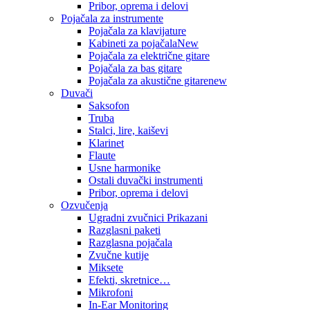
Pribor, oprema i delovi
Pojačala za instrumente
Pojačala za klavijature
Kabineti za pojačala
New
Pojačala za električne gitare
Pojačala za bas gitare
Pojačala za akustične gitare
new
Duvači
Saksofon
Truba
Stalci, lire, kaiševi
Klarinet
Flaute
Usne harmonike
Ostali duvački instrumenti
Pribor, oprema i delovi
Ozvučenja
Ugradni zvučnici Prikazani
Razglasni paketi
Razglasna pojačala
Zvučne kutije
Miksete
Efekti, skretnice…
Mikrofoni
In-Ear Monitoring