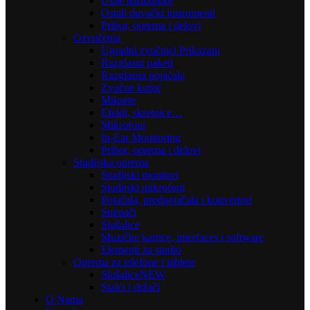
Usne harmonike
Ostali duvački instrumenti
Pribor, oprema i delovi
Ozvučenja
Ugradni zvučnici Prikazani
Razglasni paketi
Razglasna pojačala
Zvučne kutije
Miksete
Efekti, skretnice…
Mikrofoni
In-Ear Monitoring
Pribor, oprema i delovi
Studijska oprema
Studijski monitori
Studijski mikrofoni
Pojačala, predpojačala i konvertori
Snimači
Slušalice
Muzičke kartice, interfaces i software
Elementi za studio
Oprema za telefone i tablete
Slušalice
NEW
Stalci i držači
O Nama