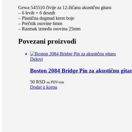
Gewa 545510 čivije za 12-žičanu akustičnu gitaru
– 6 levih + 6 desnih
– Plastična dugmad krem boje
– Prečnik osovine 6mm
– Razmak između osovina 25mm
Povezani proizvodi
Delovi
Boston 2084 Bridge Pin za akustičnu gita
50
RSD
sa PDV-om
Dodaj u korpu