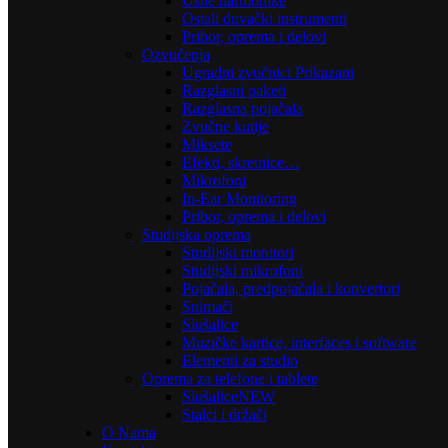
Usne harmonike
Ostali duvački instrumenti
Pribor, oprema i delovi
Ozvučenja
Ugradni zvučnici Prikazani
Razglasni paketi
Razglasna pojačala
Zvučne kutije
Miksete
Efekti, skretnice…
Mikrofoni
In-Ear Monitoring
Pribor, oprema i delovi
Studijska oprema
Studijski monitori
Studijski mikrofoni
Pojačala, predpojačala i konvertori
Snimači
Slušalice
Muzičke kartice, interfaces i software
Elementi za studio
Oprema za telefone i tablete
Slušalice
NEW
Stalci i držači
O Nama