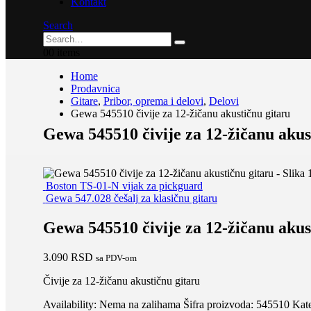
Kontakt
Search
0
0 items
Home
Prodavnica
Gitare
,
Pribor, oprema i delovi
,
Delovi
Gewa 545510 čivije za 12-žičanu akustičnu gitaru
Gewa 545510 čivije za 12-žičanu akus
Boston TS-01-N vijak za pickguard
Gewa 547.028 češalj za klasičnu gitaru
Gewa 545510 čivije za 12-žičanu akus
3.090
RSD
sa PDV-om
Čivije za 12-žičanu akustičnu gitaru
Availability:
Nema na zalihama
Šifra proizvoda:
545510
Kate