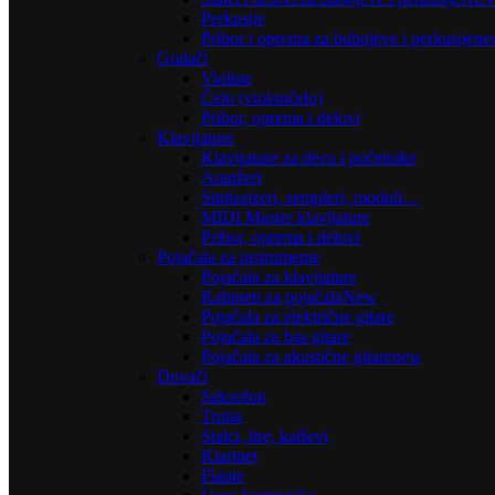
Perkusije
Pribor i oprema za bubnjeve i perkusije
ne
Gudači
Violine
Čelo (violončelo)
Pribor, oprema i delovi
Klavijature
Klavijature za decu i početnike
Aranžeri
Sintisajzeri, sempleri, moduli…
MIDI Master klavijature
Pribor, oprema i delovi
Pojačala za instrumente
Pojačala za klavijature
Kabineti za pojačala
New
Pojačala za električne gitare
Pojačala za bas gitare
Pojačala za akustične gitare
new
Duvači
Saksofon
Truba
Stalci, lire, kaiševi
Klarinet
Flaute