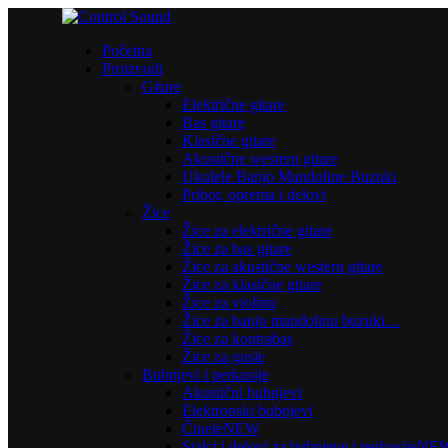
Početna
Proizvodi
Gitare
Električne gitare
Bas gitare
Klasične gitare
Akustične western gitare
Ukulele Banjo Mandoline Buzuki
Pribor, oprema i delovi
Žice
Žice za električne gitare
Žice za bas gitare
Žice za akustične western gitare
Žice za klasične gitare
Žice za violinu
Žice za banjo mandolinu buzuki…
Žice za kontrabas
Žice za gusle
Bubnjevi i perkusije
Akustični bubnjevi
Elektronski bubnjevi
Činele
NEW
Stalci i delovi za bubnjeve i perkusije
NE