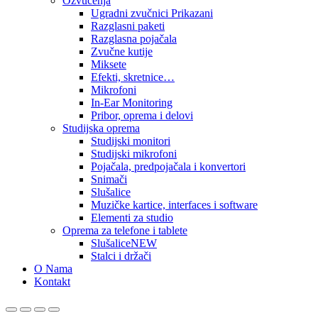
Ozvučenja
Ugradni zvučnici Prikazani
Razglasni paketi
Razglasna pojačala
Zvučne kutije
Miksete
Efekti, skretnice…
Mikrofoni
In-Ear Monitoring
Pribor, oprema i delovi
Studijska oprema
Studijski monitori
Studijski mikrofoni
Pojačala, predpojačala i konvertori
Snimači
Slušalice
Muzičke kartice, interfaces i software
Elementi za studio
Oprema za telefone i tablete
Slušalice
NEW
Stalci i držači
O Nama
Kontakt