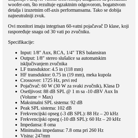
woofer-om, što rezultuje egzaktnim odgovorom, bogatstvom
detalja i izuzetnim off-axis performansama. Tako se dobija
najneutralniji zvuk.
Ovi monitori imaju integrisan 60-vatni pojačavač D klase, koji
raspoređuje snagu od 30 vati po zvučniku.
Specifikacije:
Input: 1/8″ Aux, RCA, 1/4″ TRS balansiran
Output: 1/8″ stereo slušalice sa automatskim
isključivanjem zvučnika
LF transduktor: 4.5 in (118 mm)
HF transduktor: 0.75 in (19 mm), meka kupola
Crossover: 1725 Hz, prvi red
Pojačivač: 60 W (30 W za svaki zvučnik), Klasa D
Osetljivost: 88 dB SPL @ 1 m sa -10 dBV Aux In
(Volume = Max)
Maksimalni SPL sistema: 92 dB
Peak SPL sistema: 102 dB
Frekvencijski opseg (-3 dB SPL): 88 Hz – 20 kHz
Frekvencijski opseg (-10 dB SPL): 60 Hz – 20 kHz
Impedansa: 8 oma
Minimalna impedansa: 7.8 oma pri 260 Hz
Visina: 247mm