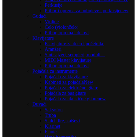
Perkusije
Pribor i oprema za bubnjeve i perkusije
new
Gudači
Violine
Čelo (violončelo)
Pribor, oprema i delovi
Klavijature
Klavijature za decu i početnike
Aranžeri
Sintisajzeri, sempleri, moduli…
MIDI Master klavijature
Pribor, oprema i delovi
Pojačala za instrumente
Pojačala za klavijature
Kabineti za pojačala
New
Pojačala za električne gitare
Pojačala za bas gitare
Pojačala za akustične gitare
new
Duvači
Saksofon
Truba
Stalci, lire, kaiševi
Klarinet
Flaute