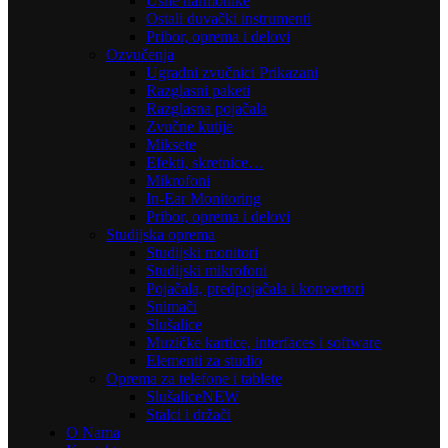
Usne harmonike
Ostali duvački instrumenti
Pribor, oprema i delovi
Ozvučenja
Ugradni zvučnici Prikazani
Razglasni paketi
Razglasna pojačala
Zvučne kutije
Miksete
Efekti, skretnice…
Mikrofoni
In-Ear Monitoring
Pribor, oprema i delovi
Studijska oprema
Studijski monitori
Studijski mikrofoni
Pojačala, predpojačala i konvertori
Snimači
Slušalice
Muzičke kartice, interfaces i software
Elementi za studio
Oprema za telefone i tablete
Slušalice
NEW
Stalci i držači
O Nama