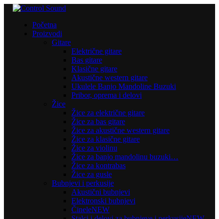
Početna
Proizvodi
Gitare
Električne gitare
Bas gitare
Klasične gitare
Akustične western gitare
Ukulele Banjo Mandoline Buzuki
Pribor, oprema i delovi
Žice
Žice za električne gitare
Žice za bas gitare
Žice za akustične western gitare
Žice za klasične gitare
Žice za violinu
Žice za banjo mandolinu buzuki…
Žice za kontrabas
Žice za gusle
Bubnjevi i perkusije
Akustični bubnjevi
Elektronski bubnjevi
Činele
NEW
Stalci i delovi za bubnjeve i perkusije
NEW