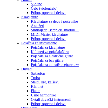
Violine
Čelo (violončelo)
Pribor, oprema i delovi
Klavijature
Klavijature za decu i početnike
Aranžeri
Sintisajzeri, sempleri, moduli…
MIDI Master klavijature
Pribor, oprema i delovi
Pojačala za instrumente
Pojačala za klavijature
Kabineti za pojačala
New
Pojačala za električne gitare
Pojačala za bas gitare
Pojačala za akustične gitare
new
Duvači
Saksofon
Truba
Stalci, lire, kaiševi
Klarinet
Flaute
Usne harmonike
Ostali duvački instrumenti
Pribor, oprema i delovi