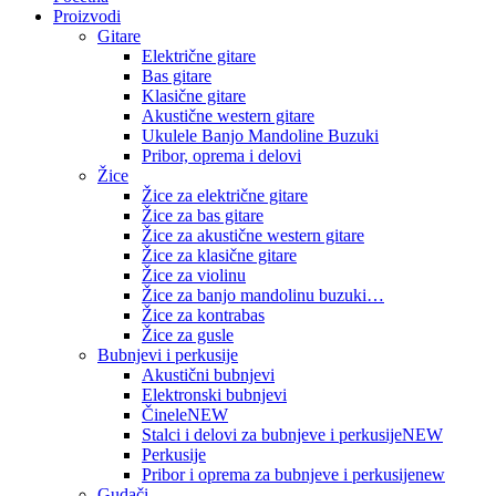
Proizvodi
Gitare
Električne gitare
Bas gitare
Klasične gitare
Akustične western gitare
Ukulele Banjo Mandoline Buzuki
Pribor, oprema i delovi
Žice
Žice za električne gitare
Žice za bas gitare
Žice za akustične western gitare
Žice za klasične gitare
Žice za violinu
Žice za banjo mandolinu buzuki…
Žice za kontrabas
Žice za gusle
Bubnjevi i perkusije
Akustični bubnjevi
Elektronski bubnjevi
Činele
NEW
Stalci i delovi za bubnjeve i perkusije
NEW
Perkusije
Pribor i oprema za bubnjeve i perkusije
new
Gudači