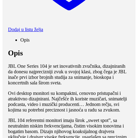
Dodaj u listu želja
Opis
Opis
JBL One Series 104 je set inovativnih zvučnika, dizajniranih
da donesu najprecizniji zvuk u svojoj klasi, zbog čega je JBL
inače prvi izbor brojnih studija za snimanje, bioskopa i
koncertnih sala širom sveta.
Ovi desktop monitori su kompaktni, cenovno pristupačni i
atraktivno dizajnirani. Najčešće ih koriste muzičari, snimatelji
podcasta, video i muzički producenti… Jednom rečju, svi
kojima su potrebni preciznost i jasnoća u radu sa zvukom.
JBL 104 referentni monitori imaju širok „sweet spot”, sa
neutralnim niskim frekvencijama, čistim visokim tonovima i
bogatim basom. Dizajn njihovog koaksijalnog drajvera
uključuje i drajver visoke frekvencije, usaglašen sa preciznim