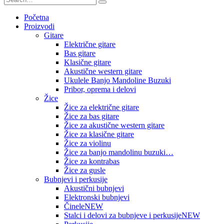
Početna
Proizvodi
Gitare
Električne gitare
Bas gitare
Klasične gitare
Akustične western gitare
Ukulele Banjo Mandoline Buzuki
Pribor, oprema i delovi
Žice
Žice za električne gitare
Žice za bas gitare
Žice za akustične western gitare
Žice za klasične gitare
Žice za violinu
Žice za banjo mandolinu buzuki…
Žice za kontrabas
Žice za gusle
Bubnjevi i perkusije
Akustični bubnjevi
Elektronski bubnjevi
Činele
NEW
Stalci i delovi za bubnjeve i perkusije
NEW