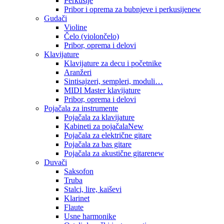
Perkusije
Pribor i oprema za bubnjeve i perkusije
new
Gudači
Violine
Čelo (violončelo)
Pribor, oprema i delovi
Klavijature
Klavijature za decu i početnike
Aranžeri
Sintisajzeri, sempleri, moduli…
MIDI Master klavijature
Pribor, oprema i delovi
Pojačala za instrumente
Pojačala za klavijature
Kabineti za pojačala
New
Pojačala za električne gitare
Pojačala za bas gitare
Pojačala za akustične gitare
new
Duvači
Saksofon
Truba
Stalci, lire, kaiševi
Klarinet
Flaute
Usne harmonike