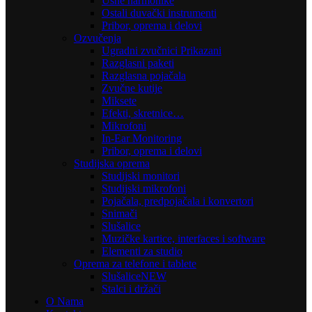
Usne harmonike
Ostali duvački instrumenti
Pribor, oprema i delovi
Ozvučenja
Ugradni zvučnici Prikazani
Razglasni paketi
Razglasna pojačala
Zvučne kutije
Miksete
Efekti, skretnice…
Mikrofoni
In-Ear Monitoring
Pribor, oprema i delovi
Studijska oprema
Studijski monitori
Studijski mikrofoni
Pojačala, predpojačala i konvertori
Snimači
Slušalice
Muzičke kartice, interfaces i software
Elementi za studio
Oprema za telefone i tablete
Slušalice
NEW
Stalci i držači
O Nama