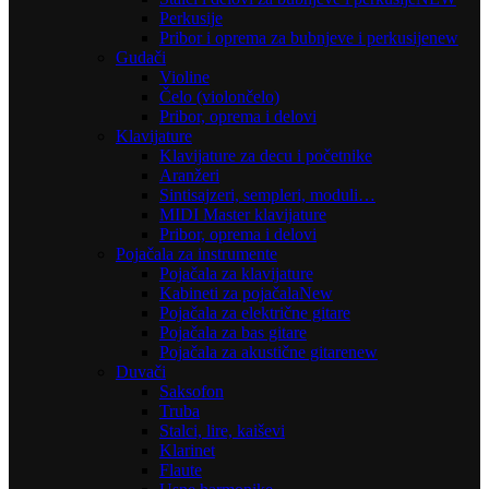
Perkusije
Pribor i oprema za bubnjeve i perkusije
new
Gudači
Violine
Čelo (violončelo)
Pribor, oprema i delovi
Klavijature
Klavijature za decu i početnike
Aranžeri
Sintisajzeri, sempleri, moduli…
MIDI Master klavijature
Pribor, oprema i delovi
Pojačala za instrumente
Pojačala za klavijature
Kabineti za pojačala
New
Pojačala za električne gitare
Pojačala za bas gitare
Pojačala za akustične gitare
new
Duvači
Saksofon
Truba
Stalci, lire, kaiševi
Klarinet
Flaute