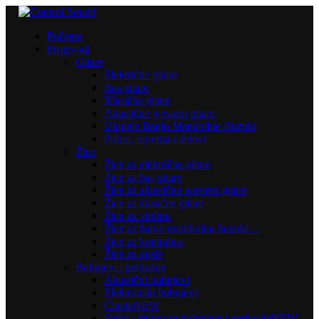
Početna
Proizvodi
Gitare
Električne gitare
Bas gitare
Klasične gitare
Akustične western gitare
Ukulele Banjo Mandoline Buzuki
Pribor, oprema i delovi
Žice
Žice za električne gitare
Žice za bas gitare
Žice za akustične western gitare
Žice za klasične gitare
Žice za violinu
Žice za banjo mandolinu buzuki…
Žice za kontrabas
Žice za gusle
Bubnjevi i perkusije
Akustični bubnjevi
Elektronski bubnjevi
Činele
NEW
Stalci i delovi za bubnjeve i perkusije
NEW