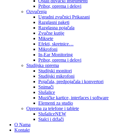
Ostali duvački instrumenti
Pribor, oprema i delovi
Ozvučenja
Ugradni zvučnici Prikazani
Razglasni paketi
Razglasna pojačala
Zvučne kutije
Miksete
Efekti, skretnice…
Mikrofoni
In-Ear Monitoring
Pribor, oprema i delovi
Studijska oprema
Studijski monitori
Studijski mikrofoni
Pojačala, predpojačala i konvertori
Snimači
Slušalice
Muzičke kartice, interfaces i software
Elementi za studio
Oprema za telefone i tablete
Slušalice
NEW
Stalci i držači
O Nama
Kontakt