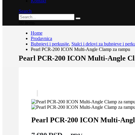
Kontakt
Search
0
0 items
Home
Prodavnica
Bubnjevi i perkusije
,
Stalci i delovi za bubnjeve i perku
Pearl PCR-200 ICON Multi-Angle Clamp za rampu
Pearl PCR-200 ICON Multi-Angle C
Pearl PCR-200 ICON Multi-Angl