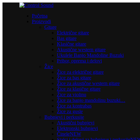
Početna
Proizvodi
Gitare
Električne gitare
Bas gitare
Klasične gitare
Akustične western gitare
Ukulele Banjo Mandoline Buzuki
Pribor, oprema i delovi
Žice
Žice za električne gitare
Žice za bas gitare
Žice za akustične western gitare
Žice za klasične gitare
Žice za violinu
Žice za banjo mandolinu buzuki…
Žice za kontrabas
Žice za gusle
Bubnjevi i perkusije
Akustični bubnjevi
Elektronski bubnjevi
Činele
NEW
Stalci i delovi za bubnjeve i perkusije
NE