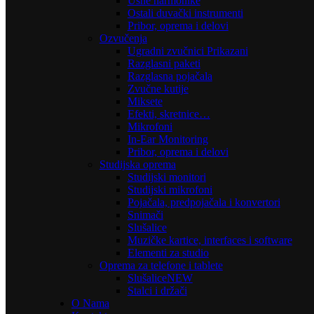
Usne harmonike
Ostali duvački instrumenti
Pribor, oprema i delovi
Ozvučenja
Ugradni zvučnici Prikazani
Razglasni paketi
Razglasna pojačala
Zvučne kutije
Miksete
Efekti, skretnice…
Mikrofoni
In-Ear Monitoring
Pribor, oprema i delovi
Studijska oprema
Studijski monitori
Studijski mikrofoni
Pojačala, predpojačala i konvertori
Snimači
Slušalice
Muzičke kartice, interfaces i software
Elementi za studio
Oprema za telefone i tablete
Slušalice
NEW
Stalci i držači
O Nama