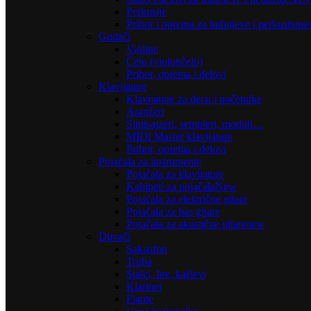
Perkusije
Pribor i oprema za bubnjeve i perkusije
ne
Gudači
Violine
Čelo (violončelo)
Pribor, oprema i delovi
Klavijature
Klavijature za decu i početnike
Aranžeri
Sintisajzeri, sempleri, moduli…
MIDI Master klavijature
Pribor, oprema i delovi
Pojačala za instrumente
Pojačala za klavijature
Kabineti za pojačala
New
Pojačala za električne gitare
Pojačala za bas gitare
Pojačala za akustične gitare
new
Duvači
Saksofon
Truba
Stalci, lire, kaiševi
Klarinet
Flaute