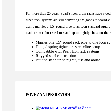
For more than 20 years, Pearl’s Icon drum racks have stood a
tubed rack systems are still delivering the goods to world-c
clamp marries a 1.5″ round pipe to an Icon-standard square 
made from robust steel to stand up to nightly abuse on the r
Marries one 1.5″ round rack pipe to one Icon squ
Hinged spring tighteners streamline setup
Compatible with Pearl Icon rack systems
Rugged steel construction
Built to stand up to nightly use and abuse
POVEZANI PROIZVODI