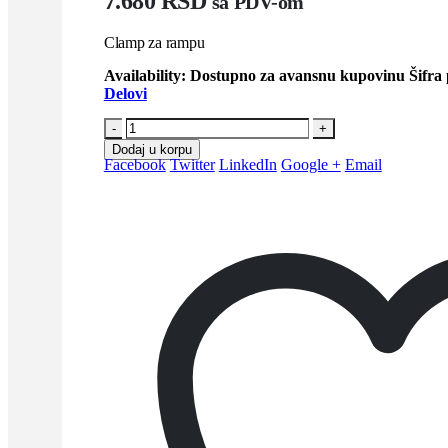
7.680
RSD
sa PDV-om
Clamp za rampu
Availability:
Dostupno za avansnu kupovinu
Šifra
Delovi
-
+
Dodaj u korpu
Facebook
Twitter
LinkedIn
Google +
Email