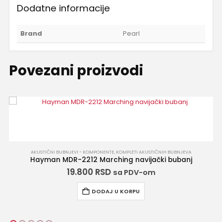
Dodatne informacije
Brand
Pearl
Povezani proizvodi
MPLETI AKUSTIČNIH BUBNJEVA
KOMPLETI AKUSTIČNIH B
g navijački bubanj
Pearl CRB504P/C Crystal B
200.280
RSD
 PDV-om
sa 
KORPU
DODAJ U KO