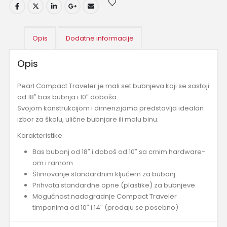
Opis
Dodatne informacije
Opis
Pearl Compact Traveler je mali set bubnjeva koji se sastoji
od 18″ bas bubnja i 10″ doboša.
Svojom konstrukcijom i dimenzijama predstavlja idealan
izbor za školu, ulične bubnjare ili malu binu.
Karakteristike:
Bas bubanj od 18″ i doboš od 10″ sa crnim hardware-
om i ramom
Štimovanje standardnim ključem za bubanj
Prihvata standardne opne (plastike) za bubnjeve
Mogućnost nadogradnje Compact Traveler
timpanima od 10″ i 14″ (prodaju se posebno)