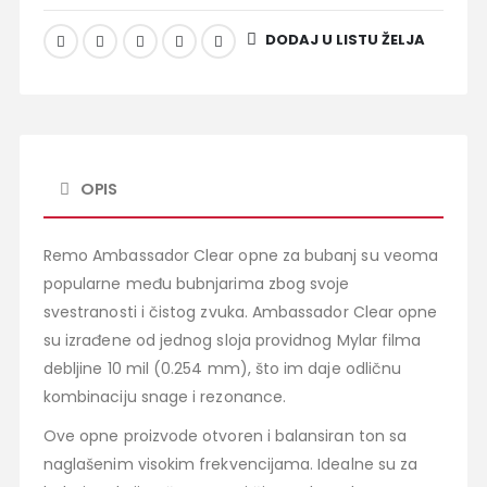
DODAJ U LISTU ŽELJA
OPIS
Remo Ambassador Clear opne za bubanj su veoma
popularne među bubnjarima zbog svoje
svestranosti i čistog zvuka. Ambassador Clear opne
su izrađene od jednog sloja providnog Mylar filma
debljine 10 mil (0.254 mm), što im daje odličnu
kombinaciju snage i rezonance.
Ove opne proizvode otvoren i balansiran ton sa
naglašenim visokim frekvencijama. Idealne su za