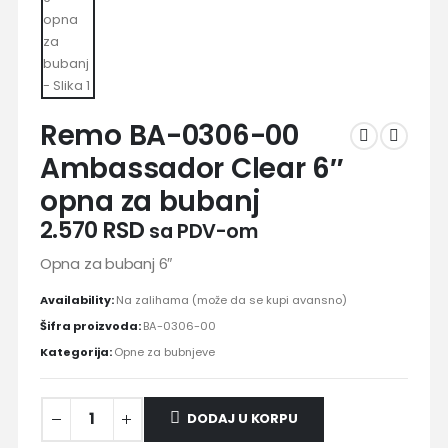
Remo BA-0306-00
Ambassador Clear 6″
opna za bubanj
2.570
RSD
sa PDV-om
Opna za bubanj 6″
Availability:
Na zalihama (može da se kupi avansno)
Šifra proizvoda:
BA-0306-00
Kategorija:
Opne za bubnjeve
DODAJ U KORPU