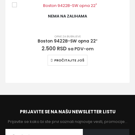
OPNE ZA BUBNJEVE
Remo BA-0110-00 Ambassador Coated 10″ opna za bubanj
2.790
RSD
sa PDV-om