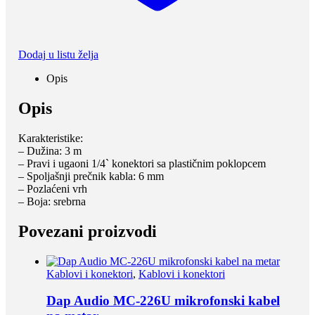
Dodaj u listu želja
Opis
Opis
Karakteristike:
– Dužina: 3 m
– Pravi i ugaoni 1/4` konektori sa plastičnim poklopcem
– Spoljašnji prečnik kabla: 6 mm
– Pozlaćeni vrh
– Boja: srebrna
Povezani proizvodi
Kablovi i konektori
,
Kablovi i konektori
Dap Audio MC-226U mikrofonski kabel