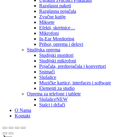
Ugradni zvučnici Prikazani
Razglasni paketi
Razglasna pojačala
Zvučne kutije
Miksete
Efekti, skretnice…
Mikrofoni
In-Ear Monitoring
Pribor, oprema i delovi
Studijska oprema
Studijski monitori
Studijski mikrofoni
Pojačala, predpojačala i konvertori
Snimači
Slušalice
Muzičke kartice, interfaces i software
Elementi za studio
Oprema za telefone i tablete
Slušalice
NEW
Stalci i držači
O Nama
Kontakt