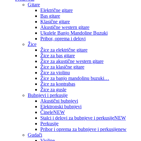
Gitare
Električne gitare
Bas gitare
Klasične gitare
Akustične western gitare
Ukulele Banjo Mandoline Buzuki
Pribor, oprema i delovi
Žice
Žice za električne gitare
Žice za bas gitare
Žice za akustične western gitare
Žice za klasične gitare
Žice za violinu
Žice za banjo mandolinu buzuki…
Žice za kontrabas
Žice za gusle
Bubnjevi i perkusije
Akustični bubnjevi
Elektronski bubnjevi
Činele
NEW
Stalci i delovi za bubnjeve i perkusije
NEW
Perkusije
Pribor i oprema za bubnjeve i perkusije
new
Gudači
Violine