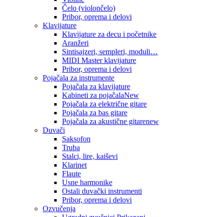
Čelo (violončelo)
Pribor, oprema i delovi
Klavijature
Klavijature za decu i početnike
Aranžeri
Sintisajzeri, sempleri, moduli…
MIDI Master klavijature
Pribor, oprema i delovi
Pojačala za instrumente
Pojačala za klavijature
Kabineti za pojačala
New
Pojačala za električne gitare
Pojačala za bas gitare
Pojačala za akustične gitare
new
Duvači
Saksofon
Truba
Stalci, lire, kaiševi
Klarinet
Flaute
Usne harmonike
Ostali duvački instrumenti
Pribor, oprema i delovi
Ozvučenja