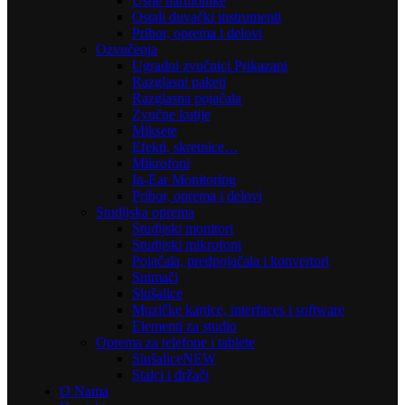
Usne harmonike
Ostali duvački instrumenti
Pribor, oprema i delovi
Ozvučenja
Ugradni zvučnici Prikazani
Razglasni paketi
Razglasna pojačala
Zvučne kutije
Miksete
Efekti, skretnice…
Mikrofoni
In-Ear Monitoring
Pribor, oprema i delovi
Studijska oprema
Studijski monitori
Studijski mikrofoni
Pojačala, predpojačala i konvertori
Snimači
Slušalice
Muzičke kartice, interfaces i software
Elementi za studio
Oprema za telefone i tablete
Slušalice
NEW
Stalci i držači
O Nama