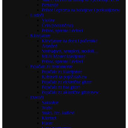
Perkusije
Pribor i oprema za bubnjeve i perkusije
new
Gudači
Violine
Čelo (violončelo)
Pribor, oprema i delovi
Klavijature
Klavijature za decu i početnike
Aranžeri
Sintisajzeri, sempleri, moduli…
MIDI Master klavijature
Pribor, oprema i delovi
Pojačala za instrumente
Pojačala za klavijature
Kabineti za pojačala
New
Pojačala za električne gitare
Pojačala za bas gitare
Pojačala za akustične gitare
new
Duvači
Saksofon
Truba
Stalci, lire, kaiševi
Klarinet
Flaute