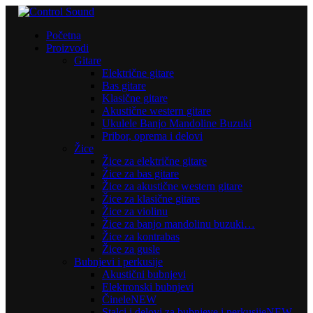
Početna
Proizvodi
Gitare
Električne gitare
Bas gitare
Klasične gitare
Akustične western gitare
Ukulele Banjo Mandoline Buzuki
Pribor, oprema i delovi
Žice
Žice za električne gitare
Žice za bas gitare
Žice za akustične western gitare
Žice za klasične gitare
Žice za violinu
Žice za banjo mandolinu buzuki…
Žice za kontrabas
Žice za gusle
Bubnjevi i perkusije
Akustični bubnjevi
Elektronski bubnjevi
Činele
NEW
Stalci i delovi za bubnjeve i perkusije
NEW