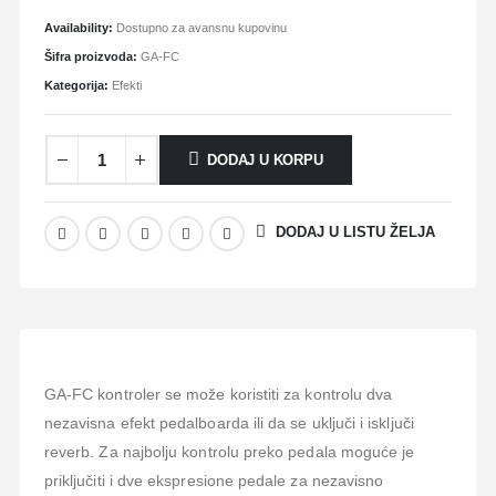
Availability:
Dostupno za avansnu kupovinu
Šifra proizvoda:
GA-FC
Kategorija:
Efekti
DODAJ U KORPU
DODAJ U LISTU ŽELJA
GA-FC kontroler se može koristiti za kontrolu dva
nezavisna efekt pedalboarda ili da se uključi i isključi
reverb. Za najbolju kontrolu preko pedala moguće je
priključiti i dve ekspresione pedale za nezavisno