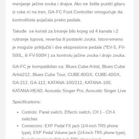
menjanje jačine zvuka i drajva. Ako ne želite pustiti gitaru
iz ruke ni na tren, GA-FC Foot Controller omogućuje da
kontrolišete pojačala preko pedale.
Takođe se koristi za biranje bilo kojeg od 4 kanala i 2
rutiranje lupova, reverba ili postavki zvuka. Istovremeno
je moguće priključiti i dve ekspresione pedale (*EV-5, FV-
500L, ili FV-500H ) za kontrolu jačine zvuka i drajv zvuka.
GA-FC je kompatibilan sa: Blues Cube Artist, Blues Cube
Artist212, Blues Cube Tour, CUBE-80GX, CUBE-40GX,
GA-212, GA-112, KATANA-100/212, KATANA-100,
KATANA-HEAD, Acoustic Singer Pro, Acoustic Singer Live
Specifications:
Controls: Panel switch, Effects switch, CH 1－CH 4
switches
Connectors: EXP Pedal FX jack (1/4-inch TRS phone
type), EXP Pedal Volume jack (1/4-inch TRS phone type),