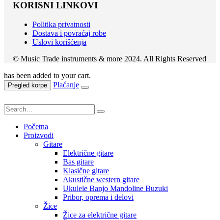
KORISNI LINKOVI
Politika privatnosti
Dostava i povraćaj robe
Uslovi korišćenja
© Music Trade instruments & more 2024. All Rights Reserved
has been added to your cart.
Plaćanje
Pregled korpe
Početna
Proizvodi
Gitare
Električne gitare
Bas gitare
Klasične gitare
Akustične western gitare
Ukulele Banjo Mandoline Buzuki
Pribor, oprema i delovi
Žice
Žice za električne gitare