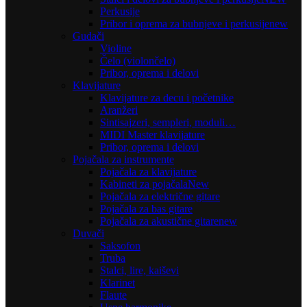
Perkusije
Pribor i oprema za bubnjeve i perkusije
new
Gudači
Violine
Čelo (violončelo)
Pribor, oprema i delovi
Klavijature
Klavijature za decu i početnike
Aranžeri
Sintisajzeri, sempleri, moduli…
MIDI Master klavijature
Pribor, oprema i delovi
Pojačala za instrumente
Pojačala za klavijature
Kabineti za pojačala
New
Pojačala za električne gitare
Pojačala za bas gitare
Pojačala za akustične gitare
new
Duvači
Saksofon
Truba
Stalci, lire, kaiševi
Klarinet
Flaute