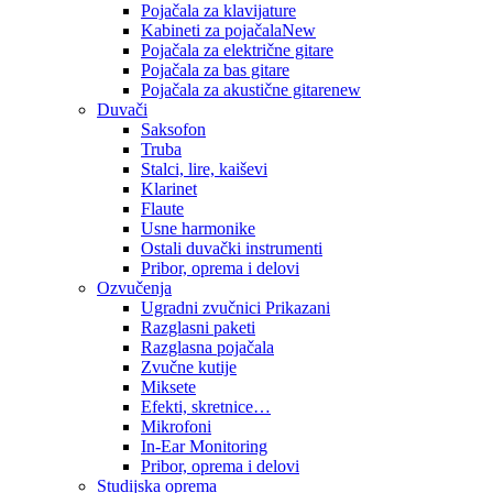
Pojačala za klavijature
Kabineti za pojačala
New
Pojačala za električne gitare
Pojačala za bas gitare
Pojačala za akustične gitare
new
Duvači
Saksofon
Truba
Stalci, lire, kaiševi
Klarinet
Flaute
Usne harmonike
Ostali duvački instrumenti
Pribor, oprema i delovi
Ozvučenja
Ugradni zvučnici Prikazani
Razglasni paketi
Razglasna pojačala
Zvučne kutije
Miksete
Efekti, skretnice…
Mikrofoni
In-Ear Monitoring
Pribor, oprema i delovi
Studijska oprema