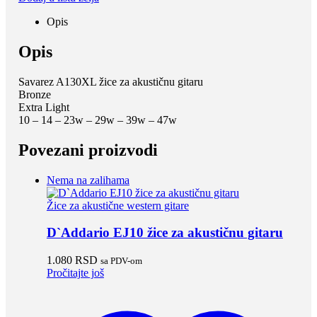
Opis
Opis
Savarez A130XL žice za akustičnu gitaru
Bronze
Extra Light
10 – 14 – 23w – 29w – 39w – 47w
Povezani proizvodi
Nema na zalihama
Žice za akustične western gitare
D`Addario EJ10 žice za akustičnu gitaru
1.080
RSD
sa PDV-om
Pročitajte još