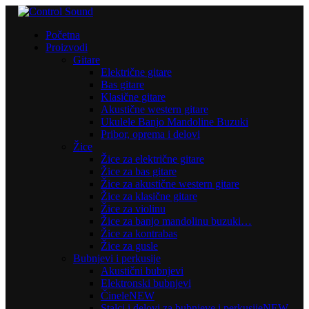
Početna
Proizvodi
Gitare
Električne gitare
Bas gitare
Klasične gitare
Akustične western gitare
Ukulele Banjo Mandoline Buzuki
Pribor, oprema i delovi
Žice
Žice za električne gitare
Žice za bas gitare
Žice za akustične western gitare
Žice za klasične gitare
Žice za violinu
Žice za banjo mandolinu buzuki…
Žice za kontrabas
Žice za gusle
Bubnjevi i perkusije
Akustični bubnjevi
Elektronski bubnjevi
Činele
NEW
Stalci i delovi za bubnjeve i perkusije
NEW