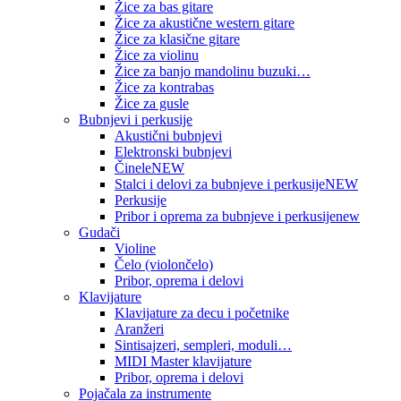
Žice za bas gitare
Žice za akustične western gitare
Žice za klasične gitare
Žice za violinu
Žice za banjo mandolinu buzuki…
Žice za kontrabas
Žice za gusle
Bubnjevi i perkusije
Akustični bubnjevi
Elektronski bubnjevi
Činele
NEW
Stalci i delovi za bubnjeve i perkusije
NEW
Perkusije
Pribor i oprema za bubnjeve i perkusije
new
Gudači
Violine
Čelo (violončelo)
Pribor, oprema i delovi
Klavijature
Klavijature za decu i početnike
Aranžeri
Sintisajzeri, sempleri, moduli…
MIDI Master klavijature
Pribor, oprema i delovi
Pojačala za instrumente