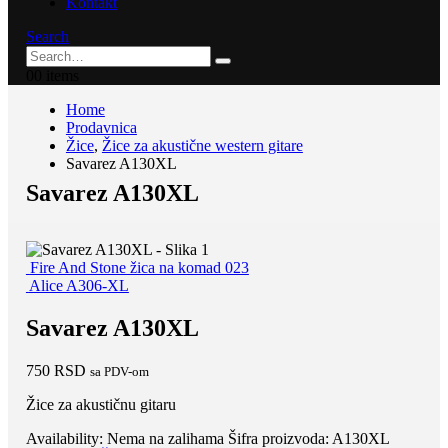
Kontakt
Search
0
0 items
Home
Prodavnica
Žice
,
Žice za akustične western gitare
Savarez A130XL
Savarez A130XL
Fire And Stone žica na komad 023
Alice A306-XL
Savarez A130XL
750
RSD
sa PDV-om
Žice za akustičnu gitaru
Availability:
Nema na zalihama
Šifra proizvoda:
A130XL