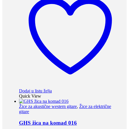
Dodaj u listu želja
Quick View
Žice za akustične western gitare
,
Žice za električne
gitare
GHS žica na komad 016