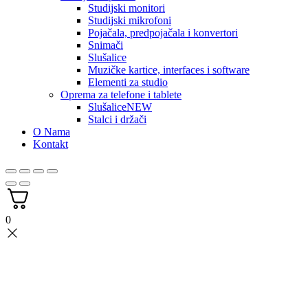
Studijski monitori
Studijski mikrofoni
Pojačala, predpojačala i konvertori
Snimači
Slušalice
Muzičke kartice, interfaces i software
Elementi za studio
Oprema za telefone i tablete
Slušalice
NEW
Stalci i držači
O Nama
Kontakt
0