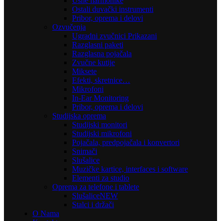
Usne harmonike
Ostali duvački instrumenti
Pribor, oprema i delovi
Ozvučenja
Ugradni zvučnici Prikazani
Razglasni paketi
Razglasna pojačala
Zvučne kutije
Miksete
Efekti, skretnice…
Mikrofoni
In-Ear Monitoring
Pribor, oprema i delovi
Studijska oprema
Studijski monitori
Studijski mikrofoni
Pojačala, predpojačala i konvertori
Snimači
Slušalice
Muzičke kartice, interfaces i software
Elementi za studio
Oprema za telefone i tablete
Slušalice
NEW
Stalci i držači
O Nama