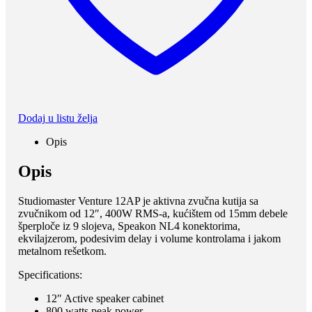
Dodaj u listu želja
Opis
Opis
Studiomaster Venture 12AP je aktivna zvučna kutija sa
zvučnikom od 12″, 400W RMS-a, kućištem od 15mm debele
šperploče iz 9 slojeva, Speakon NL4 konektorima,
ekvilajzerom, podesivim delay i volume kontrolama i jakom
metalnom rešetkom.
Specifications:
12″ Active speaker cabinet
800 watts peak power