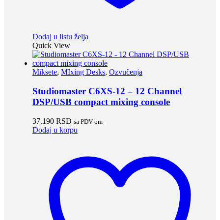
Dodaj u listu želja
Quick View
Miksete
,
MIxing Desks
,
Ozvučenja
Studiomaster C6XS-12 – 12 Channel
DSP/USB compact mixing console
37.190
RSD
sa PDV-om
Dodaj u korpu