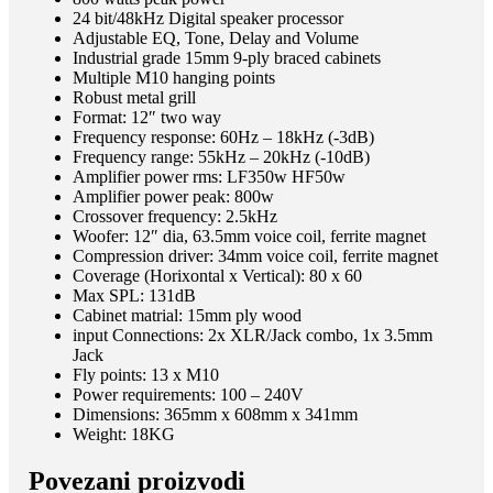
24 bit/48kHz Digital speaker processor
Adjustable EQ, Tone, Delay and Volume
Industrial grade 15mm 9-ply braced cabinets
Multiple M10 hanging points
Robust metal grill
Format: 12″ two way
Frequency response: 60Hz – 18kHz (-3dB)
Frequency range: 55kHz – 20kHz (-10dB)
Amplifier power rms: LF350w HF50w
Amplifier power peak: 800w
Crossover frequency: 2.5kHz
Woofer: 12″ dia, 63.5mm voice coil, ferrite magnet
Compression driver: 34mm voice coil, ferrite magnet
Coverage (Horixontal x Vertical): 80 x 60
Max SPL: 131dB
Cabinet matrial: 15mm ply wood
input Connections: 2x XLR/Jack combo, 1x 3.5mm
Jack
Fly points: 13 x M10
Power requirements: 100 – 240V
Dimensions: 365mm x 608mm x 341mm
Weight: 18KG
Povezani proizvodi