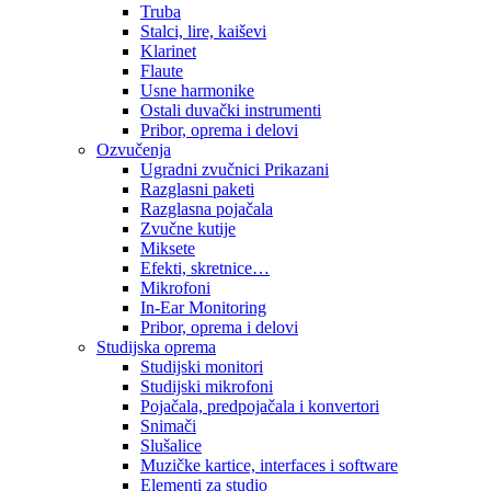
Truba
Stalci, lire, kaiševi
Klarinet
Flaute
Usne harmonike
Ostali duvački instrumenti
Pribor, oprema i delovi
Ozvučenja
Ugradni zvučnici Prikazani
Razglasni paketi
Razglasna pojačala
Zvučne kutije
Miksete
Efekti, skretnice…
Mikrofoni
In-Ear Monitoring
Pribor, oprema i delovi
Studijska oprema
Studijski monitori
Studijski mikrofoni
Pojačala, predpojačala i konvertori
Snimači
Slušalice
Muzičke kartice, interfaces i software
Elementi za studio