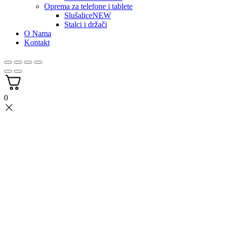
Oprema za telefone i tablete
Slušalice
NEW
Stalci i držači
O Nama
Kontakt
0