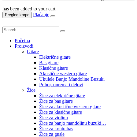
has been added to your cart.
Plaćanje
Pregled korpe
Početna
Proizvodi
Gitare
Električne gitare
Bas gitare
Klasične gitare
Akustične western gitare
Ukulele Banjo Mandoline Buzuki
Pribor, oprema i delovi
Žice
Žice za električne gitare
Žice za bas gitare
Žice za akustične western gitare
Žice za klasične gitare
Žice za violinu
Žice za banjo mandolinu buzuki…
Žice za kontrabas
Žice za gusle