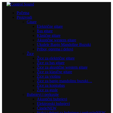
Početna
Proizvodi
Gitare
Električne gitare
Bas gitare
Klasične gitare
Akustične western gitare
Ukulele Banjo Mandoline Buzuki
Pribor, oprema i delovi
Žice
Žice za električne gitare
Žice za bas gitare
Žice za akustične western gitare
Žice za klasične gitare
Žice za violinu
Žice za banjo mandolinu buzuki…
Žice za kontrabas
Žice za gusle
Bubnjevi i perkusije
Akustični bubnjevi
Elektronski bubnjevi
Činele
NEW
Stalci i delovi za bubnjeve i perkusije
NEW