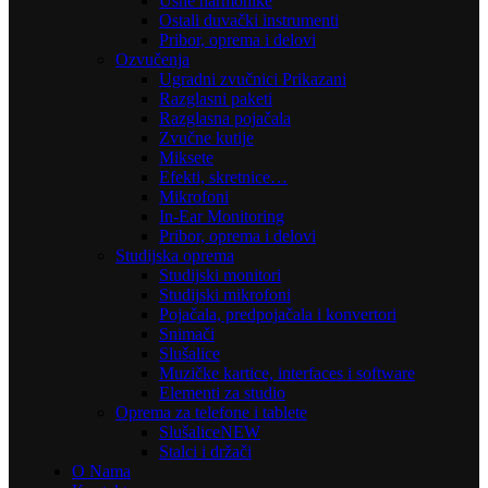
Usne harmonike
Ostali duvački instrumenti
Pribor, oprema i delovi
Ozvučenja
Ugradni zvučnici Prikazani
Razglasni paketi
Razglasna pojačala
Zvučne kutije
Miksete
Efekti, skretnice…
Mikrofoni
In-Ear Monitoring
Pribor, oprema i delovi
Studijska oprema
Studijski monitori
Studijski mikrofoni
Pojačala, predpojačala i konvertori
Snimači
Slušalice
Muzičke kartice, interfaces i software
Elementi za studio
Oprema za telefone i tablete
Slušalice
NEW
Stalci i držači
O Nama