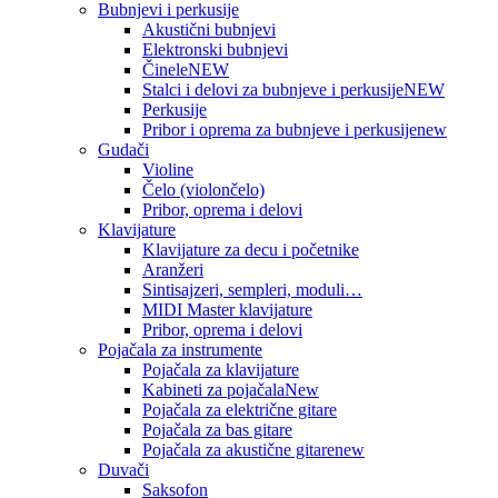
Bubnjevi i perkusije
Akustični bubnjevi
Elektronski bubnjevi
Činele
NEW
Stalci i delovi za bubnjeve i perkusije
NEW
Perkusije
Pribor i oprema za bubnjeve i perkusije
new
Gudači
Violine
Čelo (violončelo)
Pribor, oprema i delovi
Klavijature
Klavijature za decu i početnike
Aranžeri
Sintisajzeri, sempleri, moduli…
MIDI Master klavijature
Pribor, oprema i delovi
Pojačala za instrumente
Pojačala za klavijature
Kabineti za pojačala
New
Pojačala za električne gitare
Pojačala za bas gitare
Pojačala za akustične gitare
new
Duvači
Saksofon