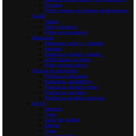
Perkusije
Pribor i oprema za bubnjeve i perkusije
new
Gudači
Violine
Čelo (violončelo)
Pribor, oprema i delovi
Klavijature
Klavijature za decu i početnike
Aranžeri
Sintisajzeri, sempleri, moduli…
MIDI Master klavijature
Pribor, oprema i delovi
Pojačala za instrumente
Pojačala za klavijature
Kabineti za pojačala
New
Pojačala za električne gitare
Pojačala za bas gitare
Pojačala za akustične gitare
new
Duvači
Saksofon
Truba
Stalci, lire, kaiševi
Klarinet
Flaute