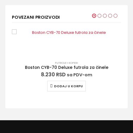
POVEZANI PROIZVODI
FUTROLE I KOFERI
Boston CYB-70 Deluxe futrola za činele
8.230
RSD
sa PDV-om
DODAJ U KORPU