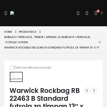
0
HOME
PRODAVNICA
BUBNJEVI I PERKUSIJE
,
PRIBOR I OPREMA ZA BUBNJEVE I PERKUSIJE
,
FUTROLE I KOFERI
WARWICK ROCKBAG RB 22463 B STANDARD FUTROLA ZA TIMPAN 13″ X 11″
Warwick Rockbag RB
22463 B Standard
futrola za timpan 13″ x