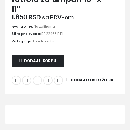
11″
1.850
RSD
sa PDV-om
Availability:
Na zalihama
Šifra proizvoda:
RB 22463 B DL
Kategorija:
Futrole i koferi
DODAJ U KORPU
DODAJ U LISTU ŽELJA