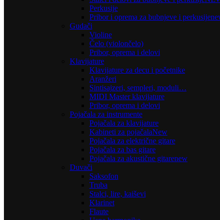
Perkusije
Pribor i oprema za bubnjeve i perkusije
ne
Gudači
Violine
Čelo (violončelo)
Pribor, oprema i delovi
Klavijature
Klavijature za decu i početnike
Aranžeri
Sintisajzeri, sempleri, moduli…
MIDI Master klavijature
Pribor, oprema i delovi
Pojačala za instrumente
Pojačala za klavijature
Kabineti za pojačala
New
Pojačala za električne gitare
Pojačala za bas gitare
Pojačala za akustične gitare
new
Duvači
Saksofon
Truba
Stalci, lire, kaiševi
Klarinet
Flaute