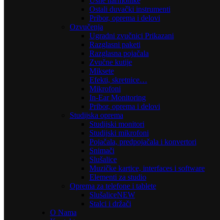
Usne harmonike
Ostali duvački instrumenti
Pribor, oprema i delovi
Ozvučenja
Ugradni zvučnici Prikazani
Razglasni paketi
Razglasna pojačala
Zvučne kutije
Miksete
Efekti, skretnice…
Mikrofoni
In-Ear Monitoring
Pribor, oprema i delovi
Studijska oprema
Studijski monitori
Studijski mikrofoni
Pojačala, predpojačala i konvertori
Snimači
Slušalice
Muzičke kartice, interfaces i software
Elementi za studio
Oprema za telefone i tablete
Slušalice
NEW
Stalci i držači
O Nama