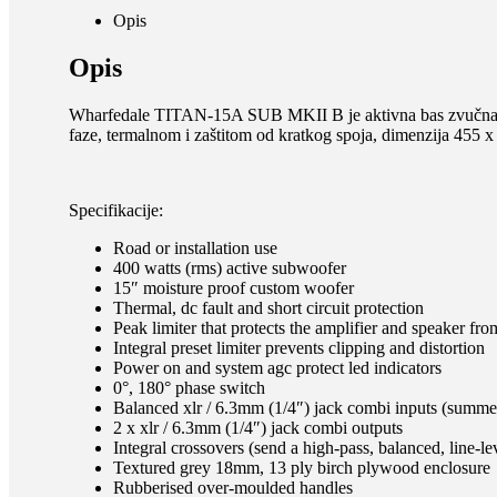
Opis
Opis
Wharfedale TITAN-15A SUB MKII B je aktivna bas zvučna k
faze, termalnom i zaštitom od kratkog spoja, dimenzija 455 
Specifikacije:
Road or installation use
400 watts (rms) active subwoofer
15″ moisture proof custom woofer
Thermal, dc fault and short circuit protection
Peak limiter that protects the amplifier and speaker fro
Integral preset limiter prevents clipping and distortion
Power on and system agc protect led indicators
0°, 180° phase switch
Balanced xlr / 6.3mm (1/4″) jack combi inputs (summed
2 x xlr / 6.3mm (1/4″) jack combi outputs
Integral crossovers (send a high-pass, balanced, line-lev
Textured grey 18mm, 13 ply birch plywood enclosure
Rubberised over-moulded handles