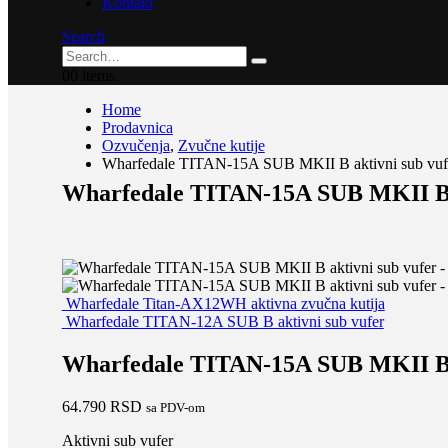
Kontakt
Search
0
0 items
Home
Prodavnica
Ozvučenja
,
Zvučne kutije
Wharfedale TITAN-15A SUB MKII B aktivni sub vuf
Wharfedale TITAN-15A SUB MKII B a
Wharfedale Titan-AX12WH aktivna zvučna kutija
Wharfedale TITAN-12A SUB B aktivni sub vufer
Wharfedale TITAN-15A SUB MKII B a
64.790
RSD
sa PDV-om
Aktivni sub vufer