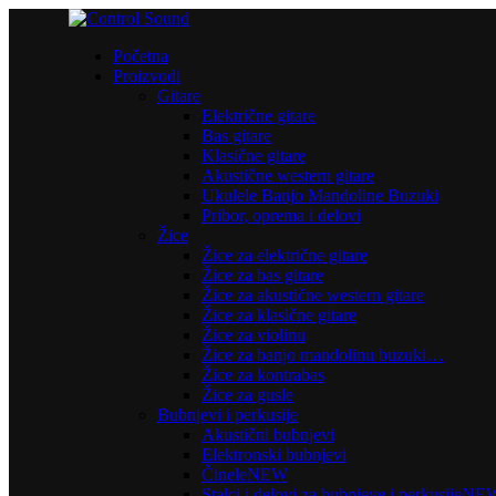
Početna
Proizvodi
Gitare
Električne gitare
Bas gitare
Klasične gitare
Akustične western gitare
Ukulele Banjo Mandoline Buzuki
Pribor, oprema i delovi
Žice
Žice za električne gitare
Žice za bas gitare
Žice za akustične western gitare
Žice za klasične gitare
Žice za violinu
Žice za banjo mandolinu buzuki…
Žice za kontrabas
Žice za gusle
Bubnjevi i perkusije
Akustični bubnjevi
Elektronski bubnjevi
Činele
NEW
Stalci i delovi za bubnjeve i perkusije
NE