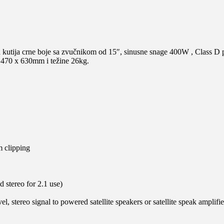
utija crne boje sa zvučnikom od 15″, sinusne snage 400W , Class D
x 470 x 630mm i težine 26kg.
m clipping
 stereo for 2.1 use)
el, stereo signal to powered satellite speakers or satellite speak amplifie