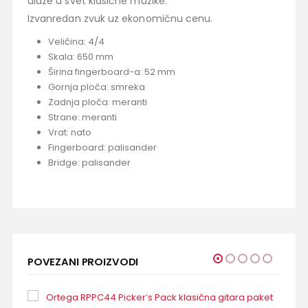
ulaze u svet klasične muzike.
Izvanredan zvuk uz ekonomičnu cenu.
Veličina: 4/4
Skala: 650 mm
Širina fingerboard-a: 52 mm
Gornja ploča: smreka
Zadnja ploča: meranti
Strane: meranti
Vrat: nato
Fingerboard: palisander
Bridge: palisander
POVEZANI PROIZVODI