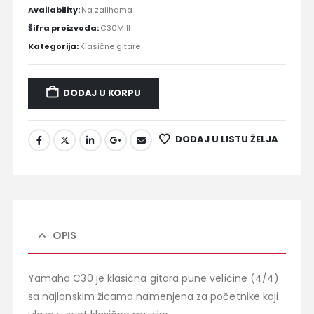
Availability:
Na zalihama
Šifra proizvoda:
C30M II
Kategorija:
Klasične gitare
DODAJ U KORPU
DODAJ U LISTU ŽELJA
OPIS
Yamaha C30 je klasična gitara pune veličine (4/4)
sa najlonskim žicama namenjena za početnike koji