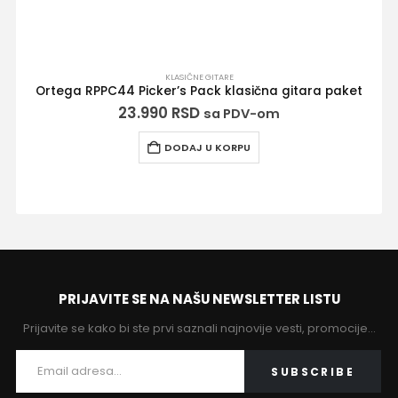
KLASIČNE GITARE
Ortega RPPC44 Picker’s Pack klasična gitara paket
23.990
RSD
sa PDV-om
DODAJ U KORPU
PRIJAVITE SE NA NAŠU NEWSLETTER LISTU
Prijavite se kako bi ste prvi saznali najnovije vesti, promocije…