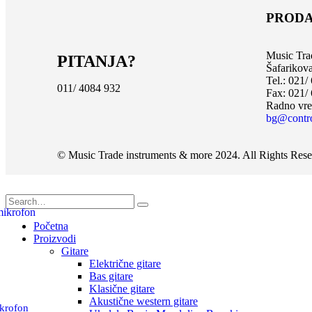
PRODA
Music Tra
PITANJA?
Šafarikov
Tel.: 021/
011/ 4084 932
Fax: 021/
Radno vre
bg@contr
© Music Trade instruments & more 2024. All Rights Res
Početna
Proizvodi
Gitare
Električne gitare
Bas gitare
Klasične gitare
Akustične western gitare
krofon