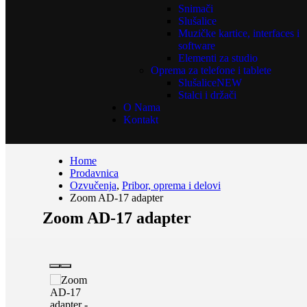
Snimači
Slušalice
Muzičke kartice, interfaces i
software
Elementi za studio
Oprema za telefone i tablete
Slušalice
NEW
Stalci i držači
O Nama
Kontakt
Home
Prodavnica
Ozvučenja
,
Pribor, oprema i delovi
Zoom AD-17 adapter
Zoom AD-17 adapter