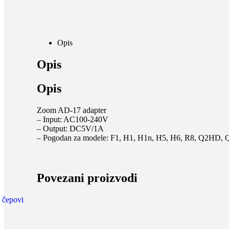
Opis
Opis
Opis
Zoom AD-17 adapter
– Input: AC100-240V
– Output: DC5V/1A
– Pogodan za modele: F1, H1, H1n, H5, H6, R8, Q2HD, 
Povezani proizvodi