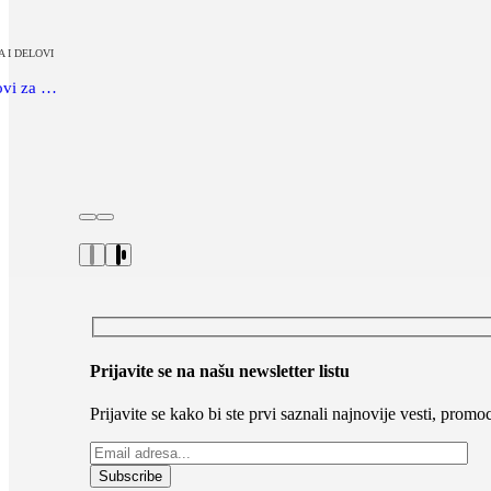
 I DELOVI
Alpine ALP-PP/TP Party Plug čepovi za uši
Prijavite se na našu newsletter listu
Prijavite se kako bi ste prvi saznali najnovije vesti, prom