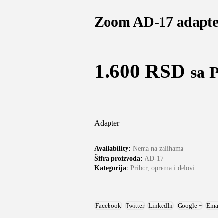
Zoom AD-17 adapte
1.600
RSD
sa 
Adapter
Availability:
Nema na zalihama
Šifra proizvoda:
AD-17
Kategorija:
Pribor, oprema i delovi
Facebook
Twitter
LinkedIn
Google +
Ema