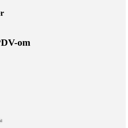
r
PDV-om
il