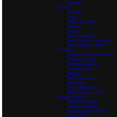
gitare
new
Duvači
Saksofon
Truba
Stalci, lire, kaiševi
Klarinet
Flaute
Usne harmonike
Ostali duvački instrumenti
Pribor, oprema i delovi
Ozvučenja
Ugradni zvučnici Prikazani
Razglasni paketi
Razglasna pojačala
Zvučne kutije
Miksete
Efekti, skretnice…
Mikrofoni
In-Ear Monitoring
Pribor, oprema i delovi
Studijska oprema
Studijski monitori
Studijski mikrofoni
Pojačala, predpojačala i
konvertori