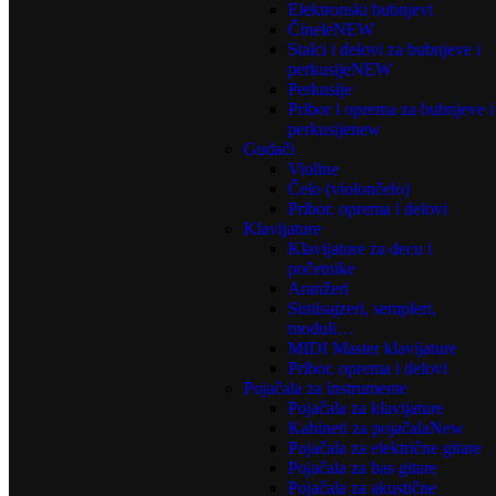
Elektronski bubnjevi
Činele
NEW
Stalci i delovi za bubnjeve i
perkusije
NEW
Perkusije
Pribor i oprema za bubnjeve i
perkusije
new
Gudači
Violine
Čelo (violončelo)
Pribor, oprema i delovi
Klavijature
Klavijature za decu i
početnike
Aranžeri
Sintisajzeri, sempleri,
moduli…
MIDI Master klavijature
Pribor, oprema i delovi
Pojačala za instrumente
Pojačala za klavijature
Kabineti za pojačala
New
Pojačala za električne gitare
Pojačala za bas gitare
Pojačala za akustične