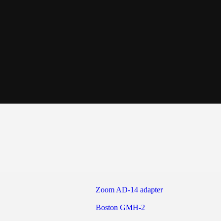
Zoom AD-14 adapter
Boston GMH-2