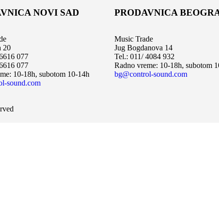
VNICA NOVI SAD
PRODAVNICA BEOGR
de
Music Trade
a 20
Jug Bogdanova 14
 6616 077
Tel.: 011/ 4084 932
 6616 077
Radno vreme: 10-18h, subotom 1
me: 10-18h, subotom 10-14h
bg@control-sound.com
ol-sound.com
erved