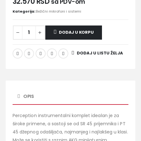
32.570
RSD
sa PDV-om
Kategorija:
Bežični mikrofoni i sistemi
DODAJ U KORPU
DODAJ U LISTU ŽELJA
OPIS
Perception instrumentalni komplet idealan je za
široke primene, a sastoji se od SR 45 prijemnika i PT
45 džepnog odašiljača, najmanjeg i najlakšeg u klasi.
Može se koristiti s raznim AKG minijaturnim