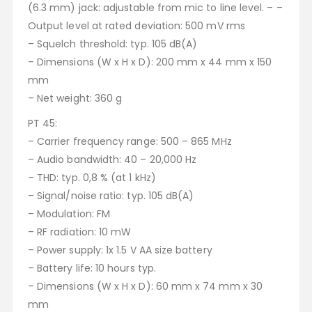
(6.3 mm) jack: adjustable from mic to line level. – –
Output level at rated deviation: 500 mV rms
– Squelch threshold: typ. 105 dB(A)
– Dimensions (W x H x D): 200 mm x 44 mm x 150
mm
– Net weight: 360 g
PT 45:
– Carrier frequency range: 500 – 865 MHz
– Audio bandwidth: 40 – 20,000 Hz
– THD: typ. 0,8 % (at 1 kHz)
– Signal/noise ratio: typ. 105 dB(A)
– Modulation: FM
– RF radiation: 10 mW
– Power supply: 1x 1.5 V AA size battery
– Battery life: 10 hours typ.
– Dimensions (W x H x D): 60 mm x 74 mm x 30
mm