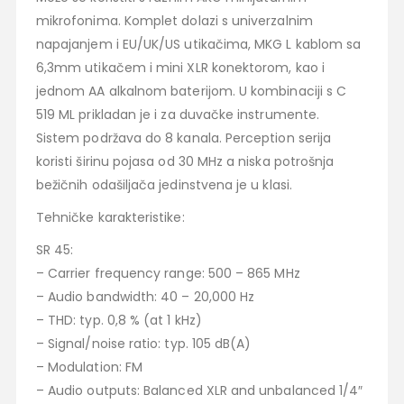
mikrofonima. Komplet dolazi s univerzalnim
napajanjem i EU/UK/US utikačima, MKG L kablom sa
6,3mm utikačem i mini XLR konektorom, kao i
jednom AA alkalnom baterijom. U kombinaciji s C
519 ML prikladan je i za duvačke instrumente.
Sistem podržava do 8 kanala. Perception serija
koristi širinu pojasa od 30 MHz a niska potrošnja
bežičnih odašiljača jedinstvena je u klasi.
Tehničke karakteristike:
SR 45:
– Carrier frequency range: 500 – 865 MHz
– Audio bandwidth: 40 – 20,000 Hz
– THD: typ. 0,8 % (at 1 kHz)
– Signal/noise ratio: typ. 105 dB(A)
– Modulation: FM
– Audio outputs: Balanced XLR and unbalanced 1/4″