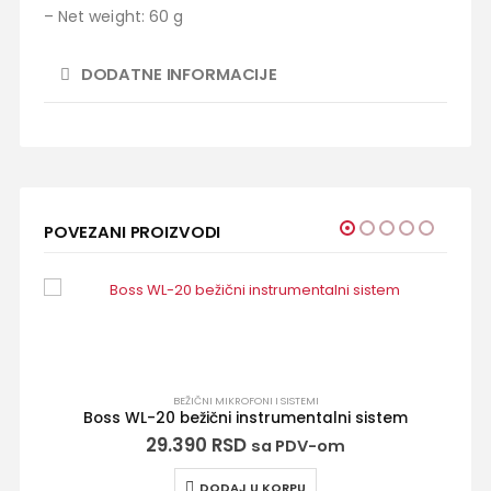
– Net weight: 60 g
DODATNE INFORMACIJE
POVEZANI PROIZVODI
BEŽIČNI MIKROFONI I SISTEMI
Boss WL-20 bežični instrumentalni sistem
Shure 
29.390
RSD
sa PDV-om
DODAJ U KORPU