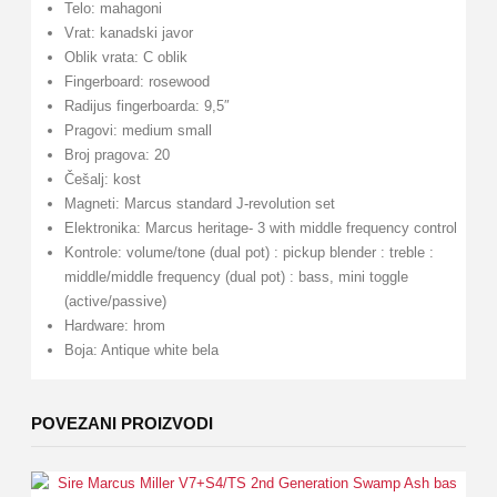
Telo: mahagoni
Vrat: kanadski javor
Oblik vrata: C oblik
Fingerboard: rosewood
Radijus fingerboarda: 9,5″
Pragovi: medium small
Broj pragova: 20
Češalj: kost
Magneti: Marcus standard J-revolution set
Elektronika: Marcus heritage- 3 with middle frequency control
Kontrole: volume/tone (dual pot) : pickup blender : treble :
middle/middle frequency (dual pot) : bass, mini toggle
(active/passive)
Hardware: hrom
Boja: Antique white bela
POVEZANI PROIZVODI