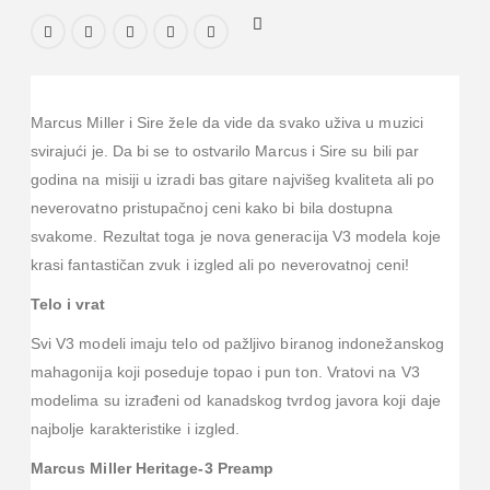
Marcus Miller i Sire žele da vide da svako uživa u muzici
svirajući je. Da bi se to ostvarilo Marcus i Sire su bili par
godina na misiji u izradi bas gitare najvišeg kvaliteta ali po
neverovatno pristupačnoj ceni kako bi bila dostupna
svakome. Rezultat toga je nova generacija V3 modela koje
krasi fantastičan zvuk i izgled ali po neverovatnoj ceni!
Telo i vrat
Svi V3 modeli imaju telo od pažljivo biranog indonežanskog
mahagonija koji poseduje topao i pun ton. Vratovi na V3
modelima su izrađeni od kanadskog tvrdog javora koji daje
najbolje karakteristike i izgled.
Marcus Miller Heritage-3 Preamp