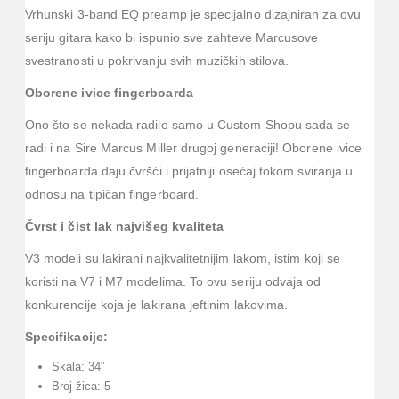
Vrhunski 3-band EQ preamp je specijalno dizajniran za ovu
seriju gitara kako bi ispunio sve zahteve Marcusove
svestranosti u pokrivanju svih muzičkih stilova.
Oborene ivice fingerboarda
Ono što se nekada radilo samo u Custom Shopu sada se
radi i na Sire Marcus Miller drugoj generaciji! Oborene ivice
fingerboarda daju čvršći i prijatniji osećaj tokom sviranja u
odnosu na tipičan fingerboard.
Čvrst i čist lak najvišeg kvaliteta
V3 modeli su lakirani najkvalitetnijim lakom, istim koji se
koristi na V7 i M7 modelima. To ovu seriju odvaja od
konkurencije koja je lakirana jeftinim lakovima.
Specifikacije:
Skala: 34″
Broj žica: 5