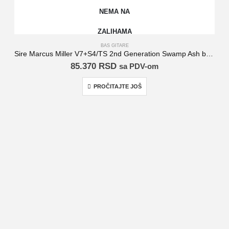
NEMA NA
ZALIHAMA
BAS GITARE
Sire Marcus Miller V7+S4/TS 2nd Generation Swamp Ash bas gitara
85.370
RSD
sa PDV-om
PROČITAJTE JOŠ