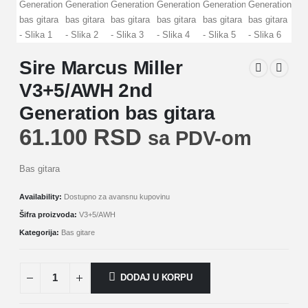
Sire Marcus Miller
V3+5/AWH 2nd
Generation bas gitara
61.100
RSD
sa PDV-om
Bas gitara
Availability:
Dostupno za avansnu kupovinu
Šifra proizvoda:
V3+5/AWH
Kategorija:
Bas gitare
DODAJ U KORPU