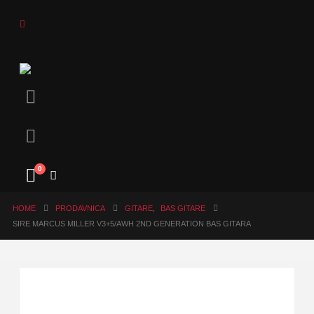
0
HOME
PRODAVNICA
GITARE
,
BAS GITARE
SIRE MARCUS MILLER V3+5/AWH 2ND GENERATION BAS GITARA